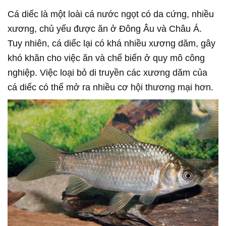
Cá diếc là một loài cá nước ngọt có da cứng, nhiều
xương, chủ yếu được ăn ở Đông Âu và Châu Á.
Tuy nhiên, cá diếc lại có khá nhiều xương dăm, gây
khó khăn cho việc ăn và chế biến ở quy mô công
nghiệp. Việc loại bỏ di truyền các xương dăm của
cá diếc có thể mở ra nhiều cơ hội thương mại hơn.