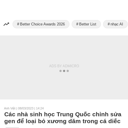
Better Choice Awards 2026
Better List
nhạc AI
Anh Việt
|
08/03/2023 | 14:24
Các nhà sinh học Trung Quốc chỉnh sửa
gen để loại bỏ xương dăm trong cá diếc