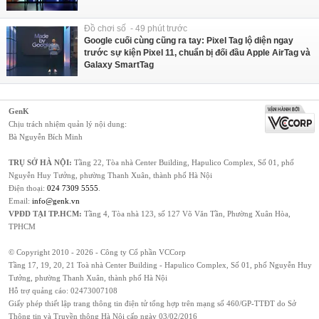
Đồ chơi số - 49 phút trước
Google cuối cùng cũng ra tay: Pixel Tag lộ diện ngay
trước sự kiện Pixel 11, chuẩn bị đối đầu Apple AirTag và
Galaxy SmartTag
GenK
Chịu trách nhiệm quản lý nội dung:
Bà Nguyễn Bích Minh
TRỤ SỞ HÀ NỘI:
Tầng 22, Tòa nhà Center Building, Hapulico Complex, Số 01, phố
Nguyễn Huy Tưởng, phường Thanh Xuân, thành phố Hà Nội
Điện thoại:
024 7309 5555
.
Email:
info@genk.vn
VPĐD TẠI TP.HCM:
Tầng 4, Tòa nhà 123, số 127 Võ Văn Tần, Phường Xuân Hòa,
TPHCM
© Copyright 2010 - 2026 - Công ty Cổ phần VCCorp
Tầng 17, 19, 20, 21 Toà nhà Center Building - Hapulico Complex, Số 01, phố Nguyễn Huy
Tưởng, phường Thanh Xuân, thành phố Hà Nội
Hỗ trợ quảng cáo:
02473007108
Giấy phép thiết lập trang thông tin điện tử tổng hợp trên mạng số 460/GP-TTĐT do Sở
Thông tin và Truyền thông Hà Nội cấp ngày 03/02/2016