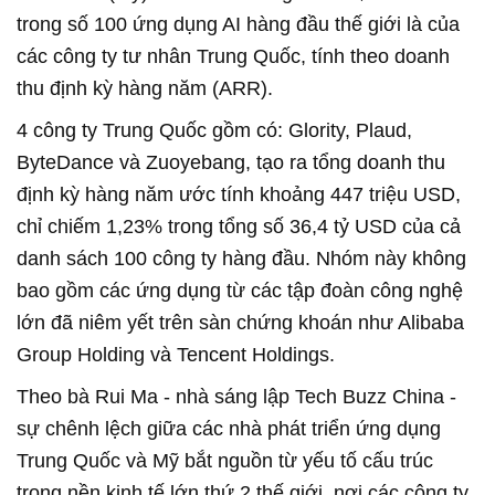
trong số 100 ứng dụng AI hàng đầu thế giới là của
các công ty tư nhân Trung Quốc, tính theo doanh
thu định kỳ hàng năm (ARR).
4 công ty Trung Quốc gồm có: Glority, Plaud,
ByteDance và Zuoyebang, tạo ra tổng doanh thu
định kỳ hàng năm ước tính khoảng 447 triệu USD,
chỉ chiếm 1,23% trong tổng số 36,4 tỷ USD của cả
danh sách 100 công ty hàng đầu. Nhóm này không
bao gồm các ứng dụng từ các tập đoàn công nghệ
lớn đã niêm yết trên sàn chứng khoán như Alibaba
Group Holding và Tencent Holdings.
Theo bà Rui Ma - nhà sáng lập Tech Buzz China -
sự chênh lệch giữa các nhà phát triển ứng dụng
Trung Quốc và Mỹ bắt nguồn từ yếu tố cấu trúc
trong nền kinh tế lớn thứ 2 thế giới, nơi các công ty