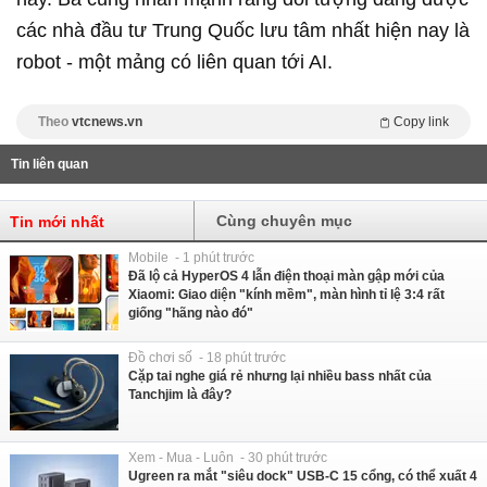
các nhà đầu tư Trung Quốc lưu tâm nhất hiện nay là
robot - một mảng có liên quan tới AI.
Theo
vtcnews.vn
Copy link
Tin liên quan
Cùng chuyên mục
Tin mới nhất
Mobile - 1 phút trước
Đã lộ cả HyperOS 4 lẫn điện thoại màn gập mới của
Xiaomi: Giao diện "kính mềm", màn hình tỉ lệ 3:4 rất
giống "hãng nào đó"
Đồ chơi số - 18 phút trước
Cặp tai nghe giá rẻ nhưng lại nhiều bass nhất của
Tanchjim là đây?
Xem - Mua - Luôn - 30 phút trước
Ugreen ra mắt "siêu dock" USB-C 15 cổng, có thể xuất 4