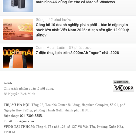
màn hình 4K cùng lúc cho cả Mac và Windows
Sống - 42 phút trước
Công bố 10 doanh nghiệp phân phối – bán lẻ nộp ngân
sách lớn nhất Việt Nam 2026: Ai tạo nên gần 12.900 tỷ
đồng?
Xem - Mua - Luôn - 57 phút trước
7 điện thoại pin trên 8.000mAh "ngon" nhất 2026
GenK
Chịu trách nhiệm quản lý nội dung:
Bà Nguyễn Bích Minh
TRỤ SỞ HÀ NỘI:
Tầng 22, Tòa nhà Center Building, Hapulico Complex, Số 01, phố
Nguyễn Huy Tưởng, phường Thanh Xuân, thành phố Hà Nội
Điện thoại:
024 7309 5555
.
Email:
info@genk.vn
VPĐD TẠI TP.HCM:
Tầng 4, Tòa nhà 123, số 127 Võ Văn Tần, Phường Xuân Hòa,
TPHCM