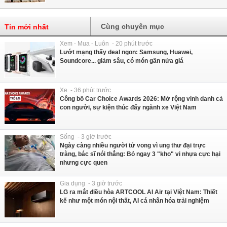
Cùng chuyên mục
Tin mới nhất
Xem - Mua - Luôn - 20 phút trước
Lướt mạng thấy deal ngon: Samsung, Huawei,
Soundcore... giảm sâu, có món gần nửa giá
Xe - 36 phút trước
Công bố Car Choice Awards 2026: Mở rộng vinh danh cả
con người, sự kiện thúc đẩy ngành xe Việt Nam
Sống - 3 giờ trước
Ngày càng nhiều người tử vong vì ung thư đại trực
tràng, bác sĩ nói thẳng: Bỏ ngay 3 "kho" vi nhựa cực hại
nhưng cực quen
Gia dụng - 3 giờ trước
LG ra mắt điều hòa ARTCOOL AI Air tại Việt Nam: Thiết
kế như một món nội thất, AI cá nhân hóa trải nghiệm