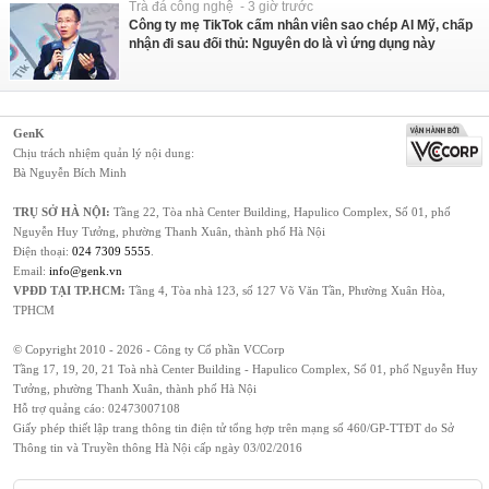
Trà đá công nghệ - 3 giờ trước
Công ty mẹ TikTok cấm nhân viên sao chép AI Mỹ, chấp
nhận đi sau đối thủ: Nguyên do là vì ứng dụng này
GenK
Chịu trách nhiệm quản lý nội dung:
Bà Nguyễn Bích Minh
TRỤ SỞ HÀ NỘI:
Tầng 22, Tòa nhà Center Building, Hapulico Complex, Số 01, phố
Nguyễn Huy Tưởng, phường Thanh Xuân, thành phố Hà Nội
Điện thoại:
024 7309 5555
.
Email:
info@genk.vn
VPĐD TẠI TP.HCM:
Tầng 4, Tòa nhà 123, số 127 Võ Văn Tần, Phường Xuân Hòa,
TPHCM
© Copyright 2010 - 2026 - Công ty Cổ phần VCCorp
Tầng 17, 19, 20, 21 Toà nhà Center Building - Hapulico Complex, Số 01, phố Nguyễn Huy
Tưởng, phường Thanh Xuân, thành phố Hà Nội
Hỗ trợ quảng cáo:
02473007108
Giấy phép thiết lập trang thông tin điện tử tổng hợp trên mạng số 460/GP-TTĐT do Sở
Thông tin và Truyền thông Hà Nội cấp ngày 03/02/2016