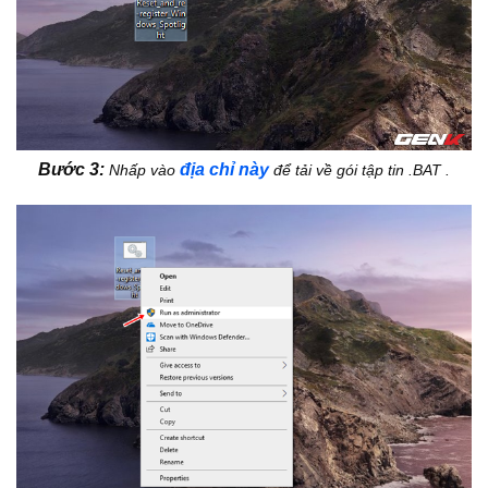
Bước 3:
địa chỉ này
Nhấp vào
để tải về gói tập tin .BAT .