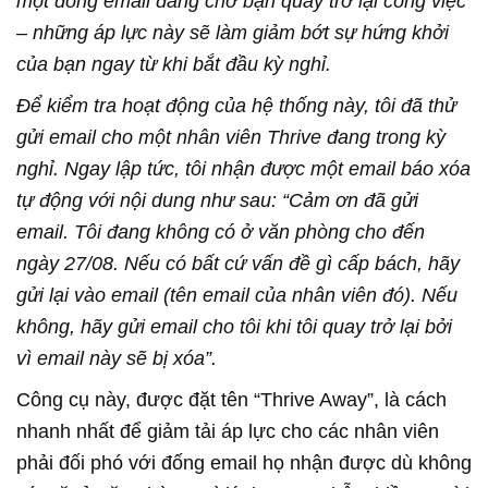
một đống email đang chờ bạn quay trở lại công việc
– những áp lực này sẽ làm giảm bớt sự hứng khởi
của bạn ngay từ khi bắt đầu kỳ nghỉ.
Để kiểm tra hoạt động của hệ thống này, tôi đã thử
gửi email cho một nhân viên Thrive đang trong kỳ
nghỉ. Ngay lập tức, tôi nhận được một email báo xóa
tự động với nội dung như sau: “Cảm ơn đã gửi
email. Tôi đang không có ở văn phòng cho đến
ngày 27/08. Nếu có bất cứ vấn đề gì cấp bách, hãy
gửi lại vào email (tên email của nhân viên đó). Nếu
không, hãy gửi email cho tôi khi tôi quay trở lại bởi
vì email này sẽ bị xóa”.
Công cụ này, được đặt tên “Thrive Away”, là cách
nhanh nhất để giảm tải áp lực cho các nhân viên
phải đối phó với đống email họ nhận được dù không