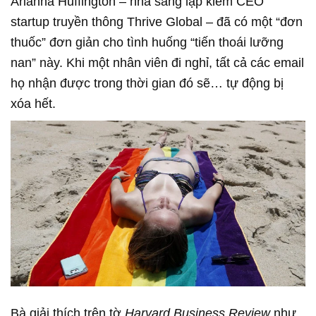
Arianna Huffington – nhà sáng lập kiêm CEO
startup truyền thông Thrive Global – đã có một “đơn
thuốc” đơn giản cho tình huống “tiến thoái lưỡng
nan” này. Khi một nhân viên đi nghỉ, tất cả các email
họ nhận được trong thời gian đó sẽ… tự động bị
xóa hết.
Bà giải thích trên tờ
Harvard Business Review
như