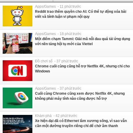
Apps/Games - 11 phút trước
Reddit trao thêm quyền cho AI: Có thể tự động xóa bài
viết và bình luận vi phạm nội quy
Apps/Games - 18 phút trước
Một điểm chạm Tammi: Giải mã nỗi đau quá tải ứng dụng
với nền tảng hội tụ mới của Viettel
Đồ chơi số - 37 phút trước
Chrome cuối cùng cũng hỗ trợ Netflix 4K, nhưng chỉ cho
Windows
Apps/Games - 37 phút trước
Cuối cùng Chrome cũng xem được Netflix 4K, nhưng
không phải máy tính nào cũng được hỗ trợ
Khám phá - 42 phút trước
Xe hiện đại đã có Ethernet làm xương sống, vì sao vẫn
cần một đường truyền riêng chỉ để chở âm thanh