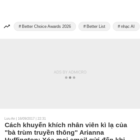
Better Choice Awards 2026
Better List
nhạc AI
Lưu An
|
16/09/2017 | 22:31
Cách khuyến khích nhân viên kì lạ của
"bà trùm truyền thông" Arianna
Huffington: Xóa mọi email gửi đến khi