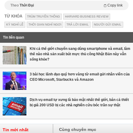
Theo
Thời Đại
Copy link
TỪ KHÓA
TRÙM TRUYỀN THÔNG
HARVARD BUSINESS REVIEW
KỲ NGHỈ LỄ
THỜI GIAN NGHỈ NGƠI
TRẢ LỜI EMAIL
NGƯỜI GỬI EMAIL
Tin liên quan
Khi cả thế giới chuyển sang dùng smartphone và email, làm
thế nào nhà sản xuất bút mực thủ công Nhật Bản này vẫn
sống khỏe?
3 bài học lãnh đạo quý hơn vàng từ email gửi nhân viên của
CEO Microsoft, Starbucks và Amazon
Dịch vụ email tự xưng là bảo mật nhất thế giới, bán cả thiết
bị giá 200 USD bị các nhà nghiên cứu bóc trần sự thật
Cùng chuyên mục
Tin mới nhất