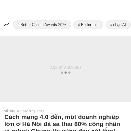
Better Choice Awards 2026
Better List
nhạc AI
Vũ Hán
|
07/09/2017 | 09:40
Cách mạng 4.0 đến, một doanh nghiệp
lớn ở Hà Nội đã sa thải 80% công nhân
vì robot: Chúng tôi cũng đau xót lắm!