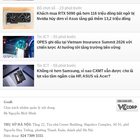
Đồ chơi số - 23 phút trước
Khách mua RTX 5090 giá hơn 116 triệu đồng bất ngờ bị
Nvidia hủy đơn vì Asus tăng giá thêm 13,2 triệu đồng
Tin ICT - 55 phút trước
OPES ghi dấu tại Vietnam Insurance Summit 2026 với
chiến lược AI hướng tới tăng trưởng bền vững
Tin ICT - 59 phút trước
Không rẻ hơn Samsung, vì sao CXMT vẫn được cho là
lọt vào tầm ngắm của HP, ASUS và Acer?
GenK
Chịu trách nhiệm quản lý nội dung:
Bà Nguyễn Bích Minh
TRỤ SỞ HÀ NỘI:
Tầng 22, Tòa nhà Center Building, Hapulico Complex, Số 01, phố
Nguyễn Huy Tưởng, phường Thanh Xuân, thành phố Hà Nội
Điện thoại:
024 7309 5555
.