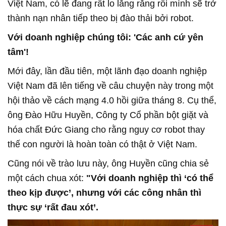
Việt Nam, có lẽ đang rất lo lắng rằng rồi mình sẽ trở
thành nạn nhân tiếp theo bị đào thải bởi robot.
Với doanh nghiệp chúng tôi: 'Các anh cứ yên
tâm'!
Mới đây, lần đầu tiên, một lãnh đạo doanh nghiệp
Việt Nam đã lên tiếng về câu chuyện này trong một
hội thảo về cách mạng 4.0 hồi giữa tháng 8. Cụ thể,
ông Đào Hữu Huyền, Công ty Cổ phần bột giặt và
hóa chất Đức Giang cho rằng nguy cơ robot thay
thế con người là hoàn toàn có thật ở Việt Nam.
Cũng nói về trào lưu này, ông Huyền cũng chia sẻ
một cách chua xót:
"Với doanh nghiệp thì ‘có thể
theo kịp được’, nhưng với các công nhân thì
thực sự ‘rất đau xót’.