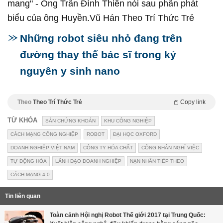
mang" - Ông Trần Đình Thiên nói sau phần phát
biểu của ông Huyền.Vũ Hán Theo Trí Thức Trẻ
Những robot siêu nhỏ đang trên
đường thay thế bác sĩ trong kỷ
nguyên y sinh nano
Theo
Theo Trí Thức Trẻ
Copy link
TỪ KHÓA
SÀN CHỨNG KHOÁN
KHU CÔNG NGHIỆP
CÁCH MẠNG CÔNG NGHIỆP
ROBOT
ĐẠI HỌC OXFORD
DOANH NGHIỆP VIỆT NAM
CÔNG TY HÓA CHẤT
CÔNG NHÂN NGHỈ VIỆC
TỰ ĐỘNG HÓA
LÃNH ĐẠO DOANH NGHIỆP
NẠN NHÂN TIẾP THEO
CÁCH MẠNG 4.0
Tin liên quan
Toàn cảnh Hội nghị Robot Thế giới 2017 tại Trung Quốc: