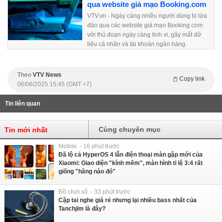
qua website giả mạo Booking.com
VTV.vn - Ngày càng nhiều người dùng bị lừa
đảo qua các website giả mạo Booking.com
với thủ đoạn ngày càng tinh vi, gây mất dữ
liệu cá nhân và tài khoản ngân hàng.
Theo
VTV News
Copy link
06/06/2025 15:45 (GMT +7)
Tin liên quan
Cùng chuyên mục
Tin mới nhất
Mobile - 16 phút trước
Đã lộ cả HyperOS 4 lẫn điện thoại màn gập mới của
Xiaomi: Giao diện "kính mềm", màn hình tỉ lệ 3:4 rất
giống "hãng nào đó"
Đồ chơi số - 33 phút trước
Cặp tai nghe giá rẻ nhưng lại nhiều bass nhất của
Tanchjim là đây?