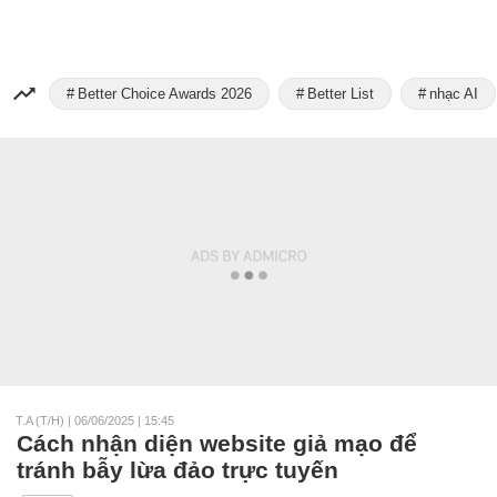
Better Choice Awards 2026
Better List
nhạc AI
T.A (t/h)
|
06/06/2025 | 15:45
Cách nhận diện website giả mạo để
tránh bẫy lừa đảo trực tuyến