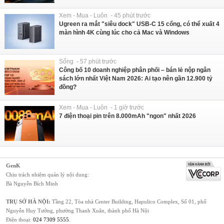
Xem - Mua - Luôn - 45 phút trước
Ugreen ra mắt "siêu dock" USB-C 15 cổng, có thể xuất 4
màn hình 4K cùng lúc cho cả Mac và Windows
Sống - 57 phút trước
Công bố 10 doanh nghiệp phân phối – bán lẻ nộp ngân
sách lớn nhất Việt Nam 2026: Ai tạo nên gần 12.900 tỷ
đồng?
Xem - Mua - Luôn - 1 giờ trước
7 điện thoại pin trên 8.000mAh "ngon" nhất 2026
GenK
Chịu trách nhiệm quản lý nội dung:
Bà Nguyễn Bích Minh
TRỤ SỞ HÀ NỘI:
Tầng 22, Tòa nhà Center Building, Hapulico Complex, Số 01, phố
Nguyễn Huy Tưởng, phường Thanh Xuân, thành phố Hà Nội
Điện thoại:
024 7309 5555
.