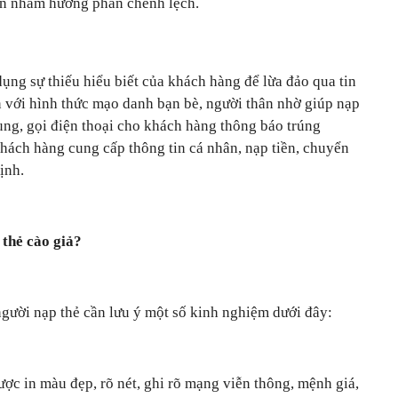
ơn nhằm hưởng phần chênh lệch.
dụng sự thiếu hiểu biết của khách hàng để lừa đảo qua tin
ến với hình thức mạo danh bạn bè, người thân nhờ giúp nạp
ung, gọi điện thoại cho khách hàng thông báo trúng
 khách hàng cung cấp thông tin cá nhân, nạp tiền, chuyển
ịnh.
 thẻ cào giả?
người nạp thẻ cần lưu ý một số kinh nghiệm dưới đây:
được in màu đẹp, rõ nét, ghi rõ mạng viễn thông, mệnh giá,