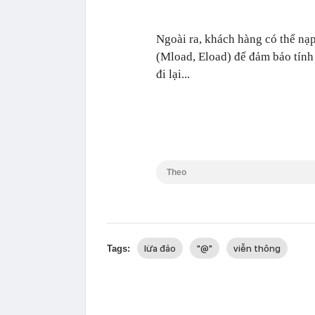
Ngoài ra, khách hàng có thể nạp
(Mload, Eload) để đảm bảo tính 
đi lại...
Theo
lừa đảo
"@"
viễn thông
Tags: