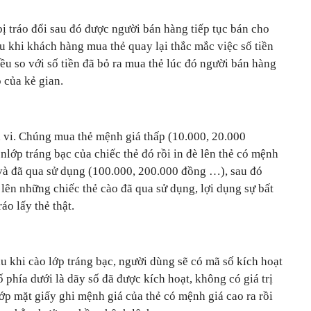
bị tráo đổi sau đó được người bán hàng tiếp tục bán cho
au khi khách hàng mua thẻ quay lại thắc mắc việc số tiền
iều so với số tiền đã bỏ ra mua thẻ lúc đó người bán hàng
 của kẻ gian.
h vi. Chúng mua thẻ mệnh giá thấp (10.000, 20.000
nlớp tráng bạc của chiếc thẻ đó rồi in đè lên thẻ có mệnh
 và đã qua sử dụng (100.000, 200.000 đồng …), sau đó
lên những chiếc thẻ cào đã qua sử dụng, lợi dụng sự bất
áo lấy thẻ thật.
au khi cào lớp tráng bạc, người dùng sẽ có mã số kích hoạt
ố phía dưới là dãy số đã được kích hoạt, không có giá trị
ớp mặt giấy ghi mệnh giá của thẻ có mệnh giá cao ra rồi