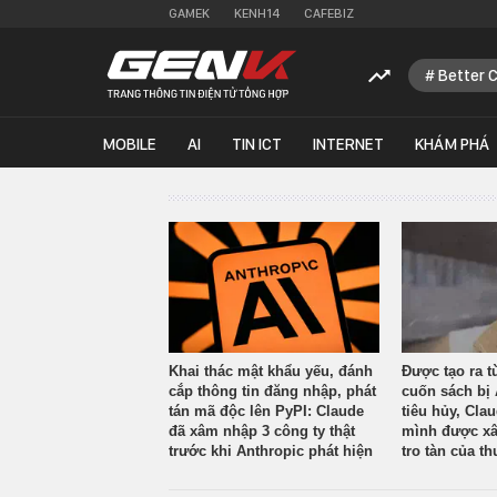
GAMEK
KENH14
CAFEBIZ
Better 
MOBILE
AI
TIN ICT
INTERNET
KHÁM PHÁ
Khai thác mật khẩu yếu, đánh
Được tạo ra t
cắp thông tin đăng nhập, phát
cuốn sách bị 
tán mã độc lên PyPI: Claude
tiêu hủy, Cla
đã xâm nhập 3 công ty thật
mình được xâ
trước khi Anthropic phát hiện
tro tàn của th