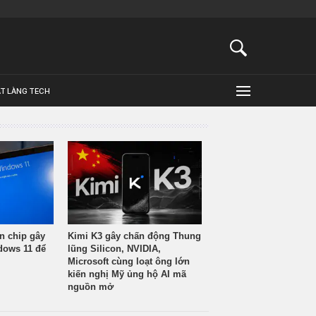
ẬT LÀNG TECH
n chip gây
Kimi K3 gây chấn động Thung
ndows 11 để
lũng Silicon, NVIDIA,
Microsoft cùng loạt ông lớn
kiến nghị Mỹ ủng hộ AI mã
nguồn mở