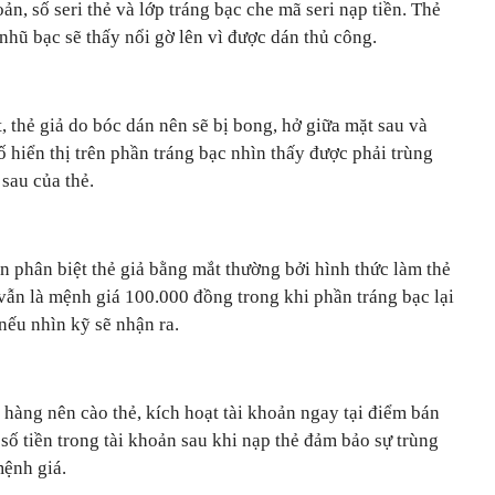
oản, số seri thẻ và lớp tráng bạc che mã seri nạp tiền. Thẻ
 nhũ bạc sẽ thấy nổi gờ lên vì được dán thủ công.
, thẻ giả do bóc dán nên sẽ bị bong, hở giữa mặt sau và
ố hiển thị trên phần tráng bạc nhìn thấy được phải trùng
 sau của thẻ.
n phân biệt thẻ giả bằng mắt thường bởi hình thức làm thẻ
 vẫn là mệnh giá 100.000 đồng trong khi phần tráng bạc lại
nếu nhìn kỹ sẽ nhận ra.
 hàng nên cào thẻ, kích hoạt tài khoản ngay tại điểm bán
 số tiền trong tài khoản sau khi nạp thẻ đảm bảo sự trùng
mệnh giá.