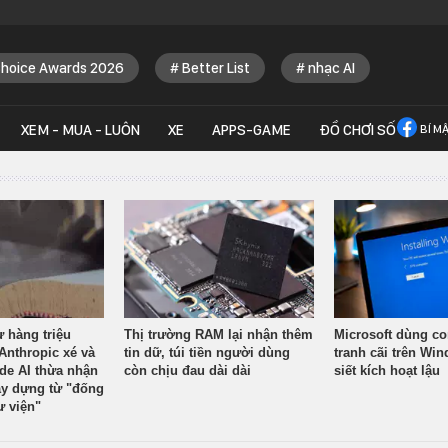
Choice Awards 2026
Better List
nhạc AI
XEM - MUA - LUÔN
XE
APPS-GAME
ĐỒ CHƠI SỐ
BÍ M
ừ hàng triệu
Thị trường RAM lại nhận thêm
Microsoft dùng co
Anthropic xé và
tin dữ, túi tiền người dùng
tranh cãi trên Wi
ude AI thừa nhận
còn chịu đau dài dài
siết kích hoạt lậu
y dựng từ "đống
ư viện"