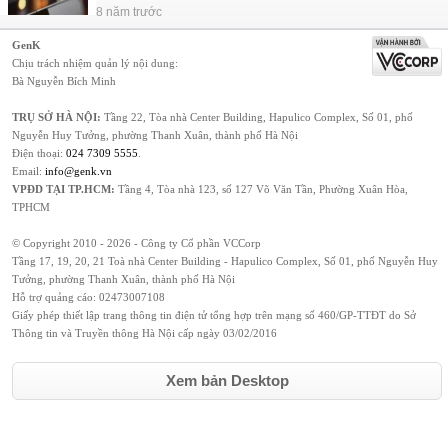
8 năm trước
GenK
Chịu trách nhiệm quản lý nội dung:
Bà Nguyễn Bích Minh
TRỤ SỞ HÀ NỘI:
Tầng 22, Tòa nhà Center Building, Hapulico Complex, Số 01, phố
Nguyễn Huy Tưởng, phường Thanh Xuân, thành phố Hà Nội
Điện thoại:
024 7309 5555
.
Email:
info@genk.vn
VPĐD TẠI TP.HCM:
Tầng 4, Tòa nhà 123, số 127 Võ Văn Tần, Phường Xuân Hòa,
TPHCM
© Copyright 2010 - 2026 - Công ty Cổ phần VCCorp
Tầng 17, 19, 20, 21 Toà nhà Center Building - Hapulico Complex, Số 01, phố Nguyễn Huy
Tưởng, phường Thanh Xuân, thành phố Hà Nội
Hỗ trợ quảng cáo:
02473007108
Giấy phép thiết lập trang thông tin điện tử tổng hợp trên mạng số 460/GP-TTĐT do Sở
Thông tin và Truyền thông Hà Nội cấp ngày 03/02/2016
Xem bản Desktop