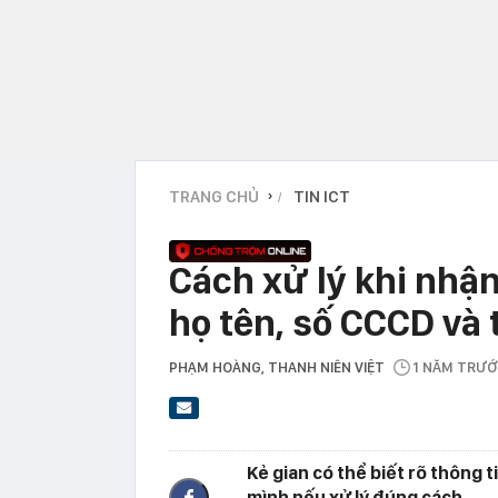
TRANG CHỦ
TIN ICT
›
Cách xử lý khi nhận
họ tên, số CCCD và
PHẠM HOÀNG
, THANH NIÊN VIỆT
1 NĂM TRƯ
Kẻ gian có thể biết rõ thông 
mình nếu xử lý đúng cách.