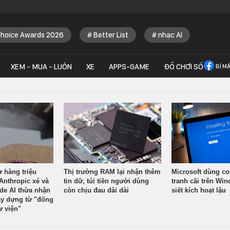
Choice Awards 2026
Better List
nhạc AI
XEM - MUA - LUÔN
XE
APPS-GAME
ĐỒ CHƠI SỐ
BÍ M
ừ hàng triệu
Thị trường RAM lại nhận thêm
Microsoft dùng co
Anthropic xé và
tin dữ, túi tiền người dùng
tranh cãi trên Wi
ude AI thừa nhận
còn chịu đau dài dài
siết kích hoạt lậu
y dựng từ "đống
ư viện"