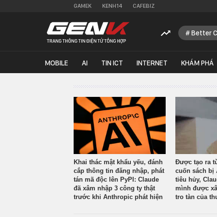
GAMEK
KENH14
CAFEBIZ
Better 
MOBILE
AI
TIN ICT
INTERNET
KHÁM PHÁ
Khai thác mật khẩu yếu, đánh
Được tạo ra t
cắp thông tin đăng nhập, phát
cuốn sách bị 
tán mã độc lên PyPI: Claude
tiêu hủy, Cla
đã xâm nhập 3 công ty thật
mình được xâ
trước khi Anthropic phát hiện
tro tàn của th