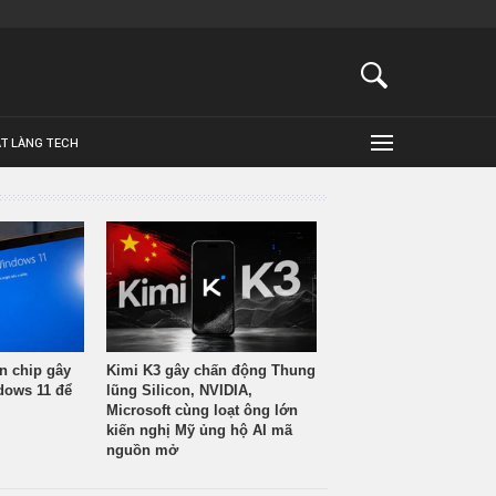
ẬT LÀNG TECH
n chip gây
Kimi K3 gây chấn động Thung
ndows 11 để
lũng Silicon, NVIDIA,
Microsoft cùng loạt ông lớn
kiến nghị Mỹ ủng hộ AI mã
nguồn mở