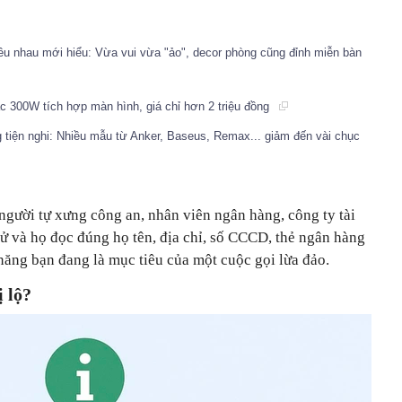
u nhau mới hiểu: Vừa vui vừa "ảo", decor phòng cũng đỉnh miễn bàn
ạc 300W tích hợp màn hình, giá chỉ hơn 2 triệu đồng
 tiện nghi: Nhiều mẫu từ Anker, Baseus, Remax... giảm đến vài chục
người tự xưng công an, nhân viên ngân hàng, công ty tài
ử và họ đọc đúng họ tên, địa chỉ, số CCCD, thẻ ngân hàng
ăng bạn đang là mục tiêu của một cuộc gọi lừa đảo.
ị lộ?