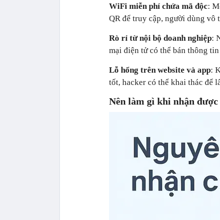
WiFi miễn phí chứa mã độc
: M
QR để truy cập, người dùng vô t
Rò rỉ từ nội bộ doanh nghiệp
: 
mại điện tử có thể bán thông tin
Lỗ hổng trên website và app
: 
tốt, hacker có thể khai thác để 
Nên làm gì khi nhận được 