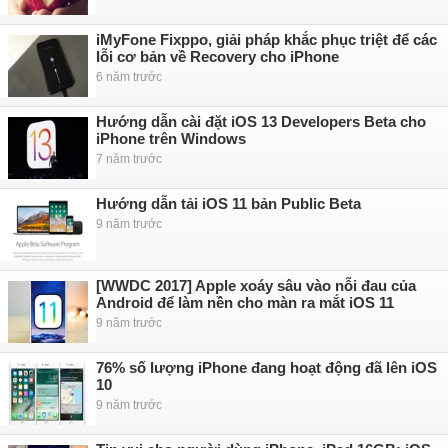
iMyFone Fixppo, giải pháp khắc phục triệt để các
lỗi cơ bản về Recovery cho iPhone
6 năm trước
Hướng dẫn cài đặt iOS 13 Developers Beta cho
iPhone trên Windows
7 năm trước
Hướng dẫn tải iOS 11 bản Public Beta
9 năm trước
[WWDC 2017] Apple xoáy sâu vào nỗi đau của
Android để làm nền cho màn ra mắt iOS 11
9 năm trước
76% số lượng iPhone đang hoạt động đã lên iOS
10
9 năm trước