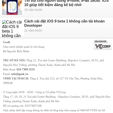
Tin vui cho người dùng iPhone, iPad 16GB: iOS
10 giúp tiết kiệm đáng kể bộ nhớ
10 năm trước
Cách cài đặt iOS 9 beta 1 không cần tài khoản
Developer
11 năm trước
GenK
Chịu trách nhiệm quản lý nội dung:
Bà Nguyễn Bích Minh
TRỤ SỞ HÀ NỘI:
Tầng 22, Tòa nhà Center Building, Hapulico Complex, Số 01, phố
Nguyễn Huy Tưởng, phường Thanh Xuân, thành phố Hà Nội
Điện thoại:
024 7309 5555
.
Email:
info@genk.vn
VPĐD TẠI TP.HCM:
Tầng 4, Tòa nhà 123, số 127 Võ Văn Tần, Phường Xuân Hòa,
TPHCM
© Copyright 2010 - 2026 - Công ty Cổ phần VCCorp
Tầng 17, 19, 20, 21 Toà nhà Center Building - Hapulico Complex, Số 01, phố Nguyễn Huy
Tưởng, phường Thanh Xuân, thành phố Hà Nội
Hỗ trợ quảng cáo:
02473007108
Giấy phép thiết lập trang thông tin điện tử tổng hợp trên mạng số 460/GP-TTĐT do Sở