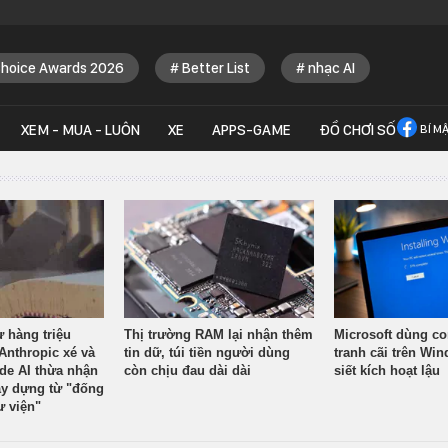
Choice Awards 2026
Better List
nhạc AI
XEM - MUA - LUÔN
XE
APPS-GAME
ĐỒ CHƠI SỐ
BÍ M
ừ hàng triệu
Thị trường RAM lại nhận thêm
Microsoft dùng co
Anthropic xé và
tin dữ, túi tiền người dùng
tranh cãi trên Wi
ude AI thừa nhận
còn chịu đau dài dài
siết kích hoạt lậu
y dựng từ "đống
ư viện"