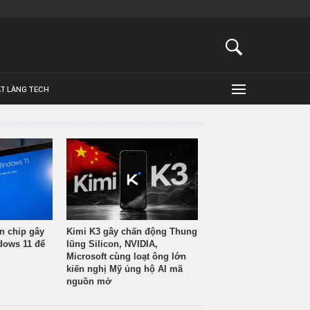
ẬT LÀNG TECH
n chip gây
Kimi K3 gây chấn động Thung
ndows 11 để
lũng Silicon, NVIDIA,
Microsoft cùng loạt ông lớn
kiến nghị Mỹ ủng hộ AI mã
nguồn mở