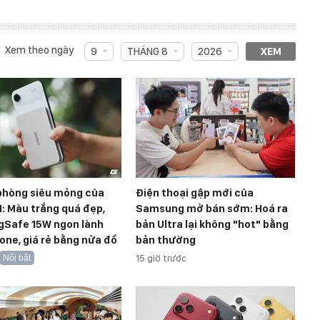
Xem theo ngày
9
THÁNG 8
2026
XEM
 phòng siêu mỏng của
Điện thoại gập mới của
: Màu trắng quá đẹp,
Samsung mở bán sớm: Hoá ra
gSafe 15W ngon lành
bản Ultra lại không "hot" bằng
one, giá rẻ bằng nửa đồ
bản thường
Nổi bật
15 giờ trước