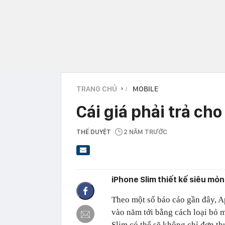
TRANG CHỦ
MOBILE
›
Cái giá phải trả ch
THẾ DUYỆT
2 NĂM TRƯỚC
iPhone Slim thiết kế siêu mỏn
Theo một số báo cáo gần đây, A
vào năm tới bằng cách loại bỏ 
Slim có thể sẽ không chỉ đơn t