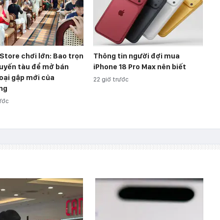
 Store chơi lớn: Bao trọn
Thông tin người đợi mua
uyến tàu để mở bán
iPhone 18 Pro Max nên biết
oại gập mới của
22 giờ trước
ng
rước