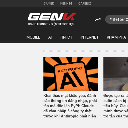
GAMEK
KENH14
CAFEBIZ
Better 
MOBILE
AI
TIN ICT
INTERNET
KHÁM PHÁ
Khai thác mật khẩu yếu, đánh
Được tạo ra t
cắp thông tin đăng nhập, phát
cuốn sách bị 
tán mã độc lên PyPI: Claude
tiêu hủy, Cla
đã xâm nhập 3 công ty thật
mình được xâ
trước khi Anthropic phát hiện
tro tàn của th