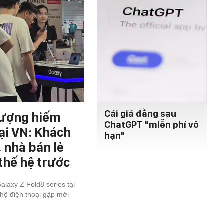
Cái giá đằng sau
tượng hiếm
ChatGPT "miễn phí vô
ại VN: Khách
hạn"
 nhà bán lẻ
thế hệ trước
laxy Z Fold8 series tại
hệ điện thoại gập mới