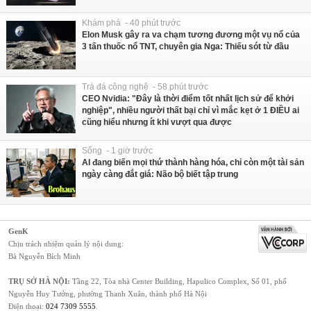
Khám phá - 40 phút trước
Elon Musk gây ra va chạm tương đương một vụ nổ của
3 tấn thuốc nổ TNT, chuyên gia Nga: Thiếu sót từ đầu
Trà đá công nghệ - 58 phút trước
CEO Nvidia: "Đây là thời điểm tốt nhất lịch sử để khởi
nghiệp", nhiều người thất bại chỉ vì mắc kẹt ở 1 ĐIỀU ai
cũng hiểu nhưng ít khi vượt qua được
Sống - 1 giờ trước
AI đang biến mọi thứ thành hàng hóa, chỉ còn một tài sản
ngày càng đắt giá: Não bộ biết tập trung
GenK
Chịu trách nhiệm quản lý nội dung:
Bà Nguyễn Bích Minh
TRỤ SỞ HÀ NỘI:
Tầng 22, Tòa nhà Center Building, Hapulico Complex, Số 01, phố
Nguyễn Huy Tưởng, phường Thanh Xuân, thành phố Hà Nội
Điện thoại:
024 7309 5555
.