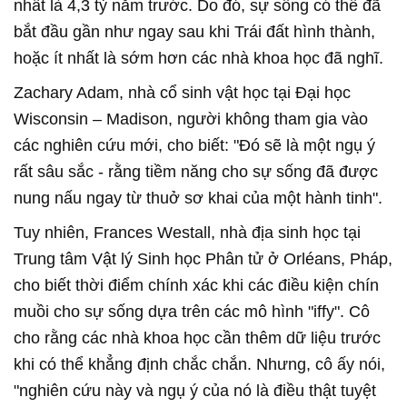
nhất là 4,3 tỷ năm trước. Do đó, sự sống có thể đã
bắt đầu gần như ngay sau khi Trái đất hình thành,
hoặc ít nhất là sớm hơn các nhà khoa học đã nghĩ.
Zachary Adam, nhà cổ sinh vật học tại Đại học
Wisconsin – Madison, người không tham gia vào
các nghiên cứu mới, cho biết: "Đó sẽ là một ngụ ý
rất sâu sắc - rằng tiềm năng cho sự sống đã được
nung nấu ngay từ thuở sơ khai của một hành tinh".
Tuy nhiên, Frances Westall, nhà địa sinh học tại
Trung tâm Vật lý Sinh học Phân tử ở Orléans, Pháp,
cho biết thời điểm chính xác khi các điều kiện chín
muồi cho sự sống dựa trên các mô hình "iffy". Cô
cho rằng các nhà khoa học cần thêm dữ liệu trước
khi có thể khẳng định chắc chắn. Nhưng, cô ấy nói,
"nghiên cứu này và ngụ ý của nó là điều thật tuyệt