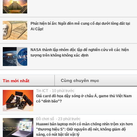
Phát hiện bí ẩn: Ngôi đền mê cung cổ đại dưới lòng đất tại
Ai Cập!
NASA thành lập nhóm độc lập để nghiên cứu về các hiện
tượng trên không không xác định
Cùng chuyên mục
Tin mới nhất
Tin ICT - 10 phút trước
Giá card đồ họa dậy sóng ở châu Á, game thủ Việt Nam
có “dính bão”?
Đồ chơi số - 23 phút trước
Huawei bán laptop mới có màn chống nhìn trộm xịn hơn
"thương hiệu S": Giữ nguyên độ nét, không giảm độ
sáng, có nút bật tắt vật lý