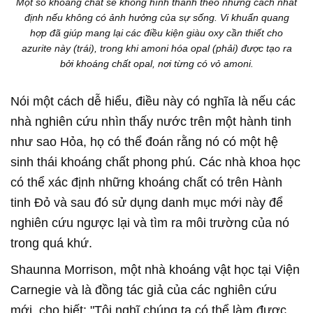
Một số khoáng chất sẽ không hình thành theo những cách nhất
định nếu không có ảnh hưởng của sự sống. Vi khuẩn quang
hợp đã giúp mang lại các điều kiện giàu oxy cần thiết cho
azurite này (trái), trong khi amoni hóa opal (phải) được tạo ra
bởi khoáng chất opal, nơi từng có vỏ amoni.
Nói một cách dễ hiểu, điều này có nghĩa là nếu các
nhà nghiên cứu nhìn thấy nước trên một hành tinh
như sao Hỏa, họ có thể đoán rằng nó có một hệ
sinh thái khoáng chất phong phú. Các nhà khoa học
có thể xác định những khoáng chất có trên Hành
tinh Đỏ và sau đó sử dụng danh mục mới này để
nghiên cứu ngược lại và tìm ra môi trường của nó
trong quá khứ.
Shaunna Morrison, một nhà khoáng vật học tại Viện
Carnegie và là đồng tác giả của các nghiên cứu
mới, cho biết: "Tôi nghĩ chúng ta có thể làm được