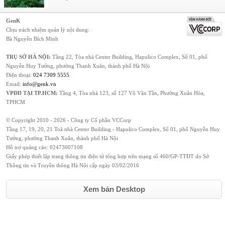
GenK
Chịu trách nhiệm quản lý nội dung:
Bà Nguyễn Bích Minh
TRỤ SỞ HÀ NỘI:
Tầng 22, Tòa nhà Center Building, Hapulico Complex, Số 01, phố
Nguyễn Huy Tưởng, phường Thanh Xuân, thành phố Hà Nội
Điện thoại:
024 7309 5555
.
Email:
info@genk.vn
VPĐD TẠI TP.HCM:
Tầng 4, Tòa nhà 123, số 127 Võ Văn Tần, Phường Xuân Hòa,
TPHCM
© Copyright 2010 - 2026 - Công ty Cổ phần VCCorp
Tầng 17, 19, 20, 21 Toà nhà Center Building - Hapulico Complex, Số 01, phố Nguyễn Huy
Tưởng, phường Thanh Xuân, thành phố Hà Nội
Hỗ trợ quảng cáo:
02473007108
Giấy phép thiết lập trang thông tin điện tử tổng hợp trên mạng số 460/GP-TTĐT do Sở
Thông tin và Truyền thông Hà Nội cấp ngày 03/02/2016
Xem bản Desktop