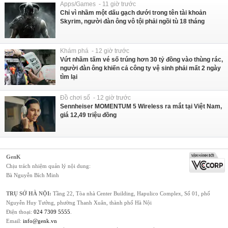
Apps/Games - 11 giờ trước
Chỉ vì nhầm một dấu gạch dưới trong tên tài khoản
Skyrim, người đàn ông vô tội phải ngồi tù 18 tháng
Khám phá - 12 giờ trước
Vứt nhầm tấm vé số trúng hơn 30 tỷ đồng vào thùng rác,
người đàn ông khiến cả công ty vệ sinh phải mất 2 ngày
tìm lại
Đồ chơi số - 12 giờ trước
Sennheiser MOMENTUM 5 Wireless ra mắt tại Việt Nam,
giá 12,49 triệu đồng
GenK
Chịu trách nhiệm quản lý nội dung:
Bà Nguyễn Bích Minh
TRỤ SỞ HÀ NỘI:
Tầng 22, Tòa nhà Center Building, Hapulico Complex, Số 01, phố
Nguyễn Huy Tưởng, phường Thanh Xuân, thành phố Hà Nội
Điện thoại:
024 7309 5555
.
Email:
info@genk.vn