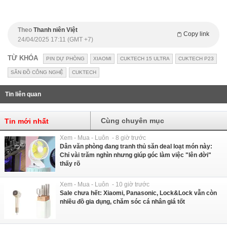
Theo
Thanh niên Việt
Copy link
24/04/2025 17:11 (GMT +7)
TỪ KHÓA
PIN DỰ PHÒNG
XIAOMI
CUKTECH 15 ULTRA
CUKTECH P23
SĂN ĐỒ CÔNG NGHỆ
CUKTECH
Tin liên quan
Cùng chuyên mục
Tin mới nhất
Xem - Mua - Luôn - 8 giờ trước
Dân văn phòng đang tranh thủ săn deal loạt món này:
Chỉ vài trăm nghìn nhưng giúp góc làm việc "lên đời"
thấy rõ
Xem - Mua - Luôn - 10 giờ trước
Sale chưa hết: Xiaomi, Panasonic, Lock&Lock vẫn còn
nhiều đồ gia dụng, chăm sóc cá nhân giá tốt