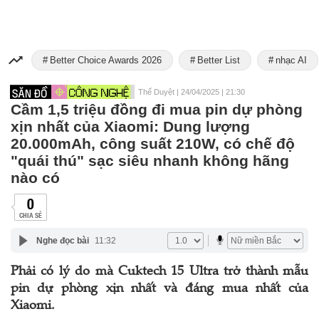
Better Choice Awards 2026
Better List
nhạc AI
Thế Duyệt
|
24/04/2025 | 21:30
Cầm 1,5 triệu đồng đi mua pin dự phòng
xịn nhất của Xiaomi: Dung lượng
20.000mAh, công suất 210W, có chế độ
"quái thú" sạc siêu nhanh không hãng
nào có
0
CHIA SẺ
Nghe đọc bài
11:32
Phải có lý do mà Cuktech 15 Ultra trở thành mẫu
pin dự phòng xịn nhất và đáng mua nhất của
Xiaomi.