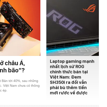
Laptop gaming mạnh
ở châu Á,
nhất lịch sử ROG
ính bão”?
chính thức bán tại
Việt Nam: Đem
ật Bản tới 40%, sau những
SH350i ra đổi vẫn
c. Việt Nam chưa có thông
phải bù thêm tiền
c ép.
mới rước về được