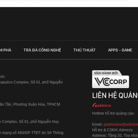
M PHÁ
TRÀ ĐÁ CÔNG NGHỆ
THỦ THUẬT
APPS - GAME
inh
Hapulico Complex, Số 01, phố Nguyễn
LIÊN HỆ QUẢN
 Văn Tần, Phường Xuân Hòa, TPHCM
Hotline hỗ trợ quảng cáo:
ico Complex, Số 01, phố Nguyễn Huy
Email:
giaitrixahoi@admicr
Hỗ trợ & CSKH: Admicro
 trên mạng số 460/GP-TTĐT do Sở Thông
Address: Tầng 20, Tòa nhà