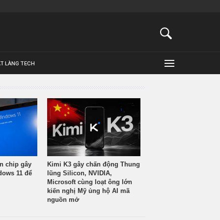
ẬT LÀNG TECH
n chip gây
Kimi K3 gây chấn động Thung
ndows 11 để
lũng Silicon, NVIDIA,
Microsoft cùng loạt ông lớn
kiến nghị Mỹ ủng hộ AI mã
nguồn mở