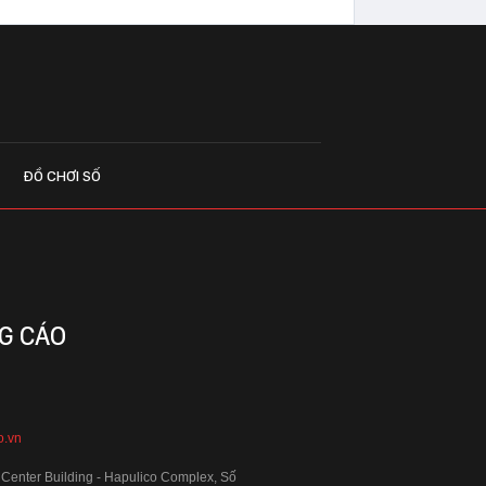
ĐỒ CHƠI SỐ
G CÁO
o.vn
 Center Building - Hapulico Complex, Số