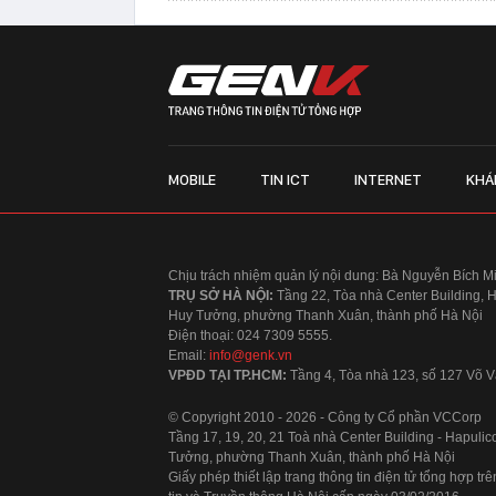
MOBILE
TIN ICT
INTERNET
KHÁ
Chịu trách nhiệm quản lý nội dung: Bà Nguyễn Bích M
TRỤ SỞ HÀ NỘI:
Tầng 22, Tòa nhà Center Building, 
Huy Tưởng, phường Thanh Xuân, thành phố Hà Nội
Điện thoại: 024 7309 5555.
Email:
info@genk.vn
VPĐD TẠI TP.HCM:
Tầng 4, Tòa nhà 123, số 127 Võ
© Copyright 2010 - 2026 - Công ty Cổ phần VCCorp
Tầng 17, 19, 20, 21 Toà nhà Center Building - Hapul
Tưởng, phường Thanh Xuân, thành phố Hà Nội
Giấy phép thiết lập trang thông tin điện tử tổng hợp