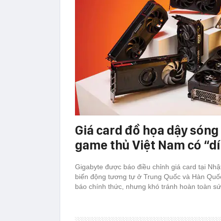
Giá card đồ họa dậy sóng 
game thủ Việt Nam có “d
Gigabyte được báo điều chỉnh giá card tại Nh
biến động tương tự ở Trung Quốc và Hàn Quố
báo chính thức, nhưng khó tránh hoàn toàn sứ