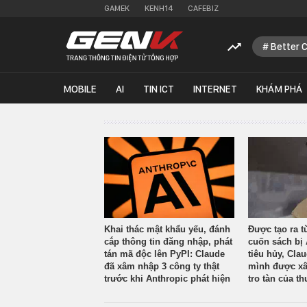
GAMEK
KENH14
CAFEBIZ
Better 
MOBILE
AI
TIN ICT
INTERNET
KHÁM PHÁ
Khai thác mật khẩu yếu, đánh
Được tạo ra t
cắp thông tin đăng nhập, phát
cuốn sách bị 
tán mã độc lên PyPI: Claude
tiêu hủy, Cla
đã xâm nhập 3 công ty thật
mình được xâ
trước khi Anthropic phát hiện
tro tàn của th