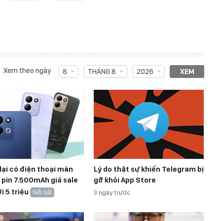
Xem theo ngày
8
THÁNG 8
2026
XEM
lại có điện thoại màn
Lý do thật sự khiến Telegram bị
, pin 7.500mAh giá sale
gỡ khỏi App Store
i 5 triệu
Nổi bật
3 ngày trước