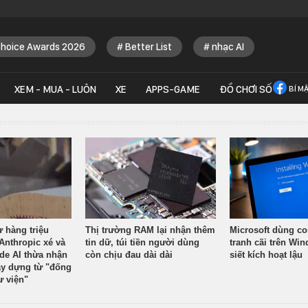
Choice Awards 2026
Better List
nhạc AI
XEM - MUA - LUÔN
XE
APPS-GAME
ĐỒ CHƠI SỐ
BÍ M
ừ hàng triệu
Thị trường RAM lại nhận thêm
Microsoft dùng co
Anthropic xé và
tin dữ, túi tiền người dùng
tranh cãi trên Wi
ude AI thừa nhận
còn chịu đau dài dài
siết kích hoạt lậu
y dựng từ "đống
ư viện"