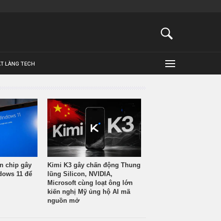
ẬT LÀNG TECH
n chip gây
Kimi K3 gây chấn động Thung
ndows 11 để
lũng Silicon, NVIDIA,
Microsoft cùng loạt ông lớn
kiến nghị Mỹ ủng hộ AI mã
nguồn mở