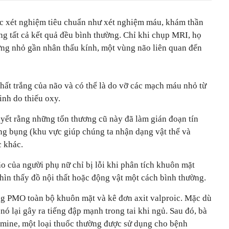
các xét nghiệm tiêu chuẩn như xét nghiệm máu, khám thần
ng tất cả kết quả đều bình thường. Chỉ khi chụp MRI, họ
ơng nhỏ gần nhân thấu kính, một vùng não liên quan đến
hất trắng của não và có thể là do vỡ các mạch máu nhỏ từ
sinh do thiếu oxy.
yết rằng những tổn thương cũ này đã làm gián đoạn tín
ng bụng (khu vực giúp chúng ta nhận dạng vật thể và
c khác.
ão của người phụ nữ chỉ bị lỗi khi phân tích khuôn mặt
nhìn thấy đồ nội thất hoặc động vật một cách bình thường.
ng PMO toàn bộ khuôn mặt và kê đơn axit valproic. Mặc dù
nó lại gây ra tiếng đập mạnh trong tai khi ngủ. Sau đó, bà
mine, một loại thuốc thường được sử dụng cho bệnh