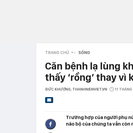
TRANG CHỦ
SỐNG
›
Căn bệnh lạ lùng k
thấy ‘rồng’ thay vì
ĐỨC KHƯƠNG
, THANHNIENVIET.VN
11 THÁNG
Trường hợp của người phụ nữ
não bộ của chúng ta vẫn còn 