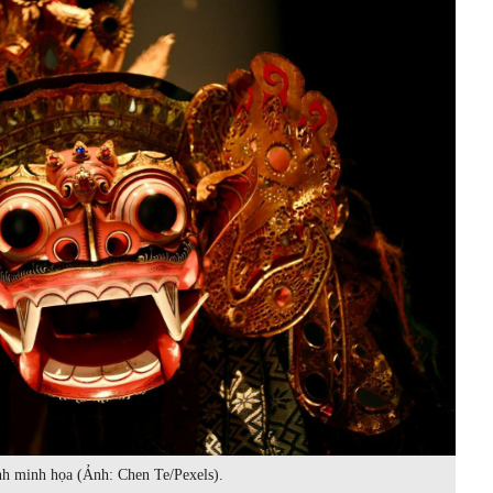
h minh họa (Ảnh: Chen Te/Pexels).