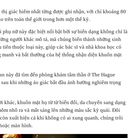
 thị giác hiếm nhất từng được ghi nhận, với chỉ khoảng 80
 trên toàn thế giới trong hơn một thế kỷ.
 phụ nữ này đặc biệt nổi bật bởi sự biến dạng không chỉ là
hững người khác mô tả, mà chúng biến thành những sinh
 tiên thuộc loại này, giúp các bác sĩ và nhà khoa học có
g manh và bất thường của hệ thống nhận diện khuôn mặt
Lan này đã tìm đến phòng khám tâm thần ở The Hague
) sau khi những ảo giác bắt đầu ảnh hưởng nghiêm trọng
i khác, khuôn mặt họ từ từ biến đổi, da chuyển sang dạng
, mõm nhô ra và mắt sáng lên những màu sắc kỳ quái. Đôi
còn xuất hiện cả khi không có ai xung quanh, chúng trôi
 hoặc màn hình.