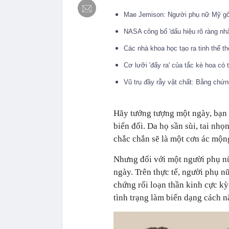
Mae Jemison: Người phụ nữ Mỹ gốc
NASA công bố 'dấu hiệu rõ ràng nh
Các nhà khoa học tạo ra tinh thể th
Cơ lưỡi 'đẩy ra' của tắc kè hoa có
Vũ trụ đầy rẫy vật chất: Bằng chứn
Hãy tưởng tượng một ngày, bạn 
biến đổi. Da họ sần sùi, tai nhọ
chắc chắn sẽ là một cơn ác mộn
Nhưng đối với một người phụ nữ
ngày. Trên thực tế, người phụ n
chứng rối loạn thần kinh cực 
tình trạng làm biến dạng cách n