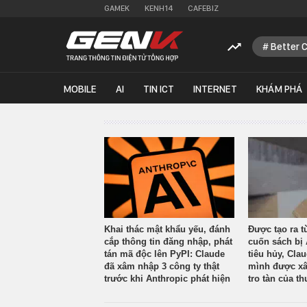
GAMEK
KENH14
CAFEBIZ
Better 
MOBILE
AI
TIN ICT
INTERNET
KHÁM PHÁ
Khai thác mật khẩu yếu, đánh
Được tạo ra t
cắp thông tin đăng nhập, phát
cuốn sách bị 
tán mã độc lên PyPI: Claude
tiêu hủy, Cla
đã xâm nhập 3 công ty thật
mình được xâ
trước khi Anthropic phát hiện
tro tàn của th