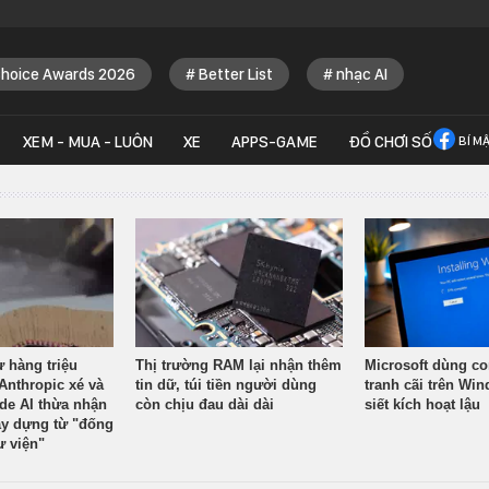
Choice Awards 2026
Better List
nhạc AI
XEM - MUA - LUÔN
XE
APPS-GAME
ĐỒ CHƠI SỐ
BÍ M
ừ hàng triệu
Thị trường RAM lại nhận thêm
Microsoft dùng co
Anthropic xé và
tin dữ, túi tiền người dùng
tranh cãi trên Wi
ude AI thừa nhận
còn chịu đau dài dài
siết kích hoạt lậu
y dựng từ "đống
ư viện"