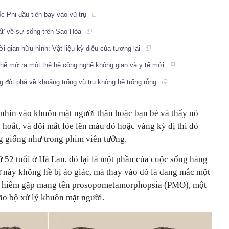
 Phi đầu tiên bay vào vũ trụ
ất' về sự sống trên Sao Hỏa
ời gian hữu hình: Vật liệu kỳ diệu của tương lai
 thể mở ra một thế hệ công nghệ không gian và y tế mới
g đột phá về khoảng trống vũ trụ không hề trống rỗng
nhìn vào khuôn mặt người thân hoặc bạn bè và thấy nó
n hoắt, và đôi mắt lóe lên màu đỏ hoặc vàng kỳ dị thì đó
g giống như trong phim viễn tưởng.
 52 tuổi ở Hà Lan, đó lại là một phần của cuộc sống hàng
ữ này không hề bị ảo giác, mà thay vào đó là đang mắc một
kỳ hiếm gặp mang tên prosopometamorphopsia (PMO), một
ão bộ xử lý khuôn mặt người.