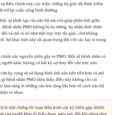
ự điều chỉnh này, các triệu chứng thị giác đã được kiểm
đã trở lại cuộc sống bình thường.
hấy sự phức tạp của não bộ mà còn giúp phân biệt giữa
. Bệnh nhân PMO không bị ảo tưởng; họ nhận thức được
 đổi và mô tả nó như một trục trặc thị giác, chứ không
 tế. Sự khác biệt này rất quan trọng đối với các bác sĩ trong
t chính xác nguyên nhân gây ra PMO. Một số bệnh nhân có
 người khác không có bất kỳ sự thay đổi cấu trúc nào.
 cứu hy vọng sẽ sử dụng hình ảnh não tiên tiến hơn và mô
g gì bệnh nhân PMO nhìn thấy, điều này không chỉ cải
n làm sáng tỏ những câu hỏi rộng lớn hơn về cách não bộ
 nhận ra nhau.
là một chứng rối loạn thần kinh cực kỳ hiếm gặp, khiến
t của người khác bị biến dạng, méo mó, đôi khi trông như