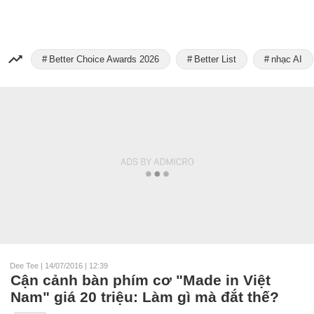
Better Choice Awards 2026
Better List
nhạc AI
Dee Tee
|
14/07/2016 | 12:39
Cận cảnh bàn phím cơ "Made in Việt
Nam" giá 20 triệu: Làm gì mà đắt thế?