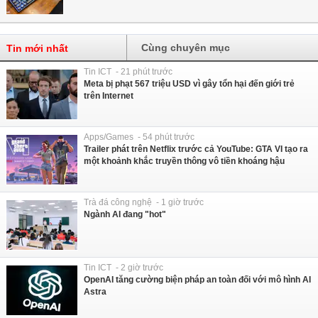
Cùng chuyên mục
Tin mới nhất
Tin ICT - 21 phút trước
Meta bị phạt 567 triệu USD vì gây tổn hại đến giới trẻ
trên Internet
Apps/Games - 54 phút trước
Trailer phát trên Netflix trước cả YouTube: GTA VI tạo ra
một khoảnh khắc truyền thông vô tiền khoáng hậu
Trà đá công nghệ - 1 giờ trước
Ngành AI đang "hot"
Tin ICT - 2 giờ trước
OpenAI tăng cường biện pháp an toàn đối với mô hình AI
Astra