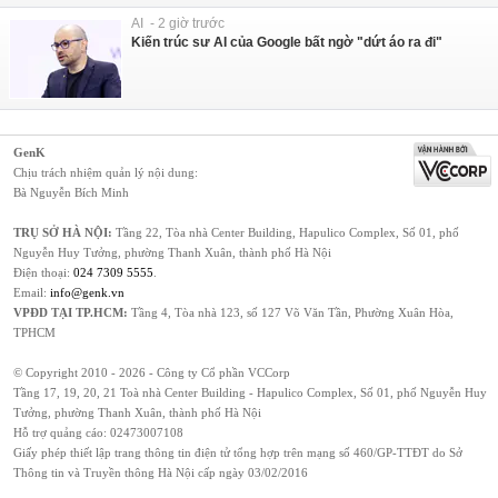
AI - 2 giờ trước
Kiến trúc sư AI của Google bất ngờ "dứt áo ra đi"
GenK
Chịu trách nhiệm quản lý nội dung:
Bà Nguyễn Bích Minh
TRỤ SỞ HÀ NỘI:
Tầng 22, Tòa nhà Center Building, Hapulico Complex, Số 01, phố
Nguyễn Huy Tưởng, phường Thanh Xuân, thành phố Hà Nội
Điện thoại:
024 7309 5555
.
Email:
info@genk.vn
VPĐD TẠI TP.HCM:
Tầng 4, Tòa nhà 123, số 127 Võ Văn Tần, Phường Xuân Hòa,
TPHCM
© Copyright 2010 - 2026 - Công ty Cổ phần VCCorp
Tầng 17, 19, 20, 21 Toà nhà Center Building - Hapulico Complex, Số 01, phố Nguyễn Huy
Tưởng, phường Thanh Xuân, thành phố Hà Nội
Hỗ trợ quảng cáo:
02473007108
Giấy phép thiết lập trang thông tin điện tử tổng hợp trên mạng số 460/GP-TTĐT do Sở
Thông tin và Truyền thông Hà Nội cấp ngày 03/02/2016