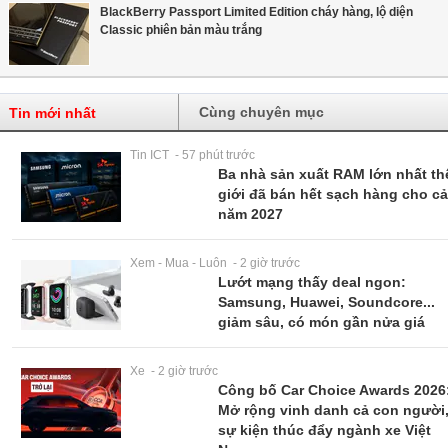
BlackBerry Passport Limited Edition cháy hàng, lộ diện
Classic phiên bản màu trắng
Cùng chuyên mục
Tin mới nhất
Tin ICT - 57 phút trước
Ba nhà sản xuất RAM lớn nhất th
giới đã bán hết sạch hàng cho c
năm 2027
Xem - Mua - Luôn - 2 giờ trước
Lướt mạng thấy deal ngon:
Samsung, Huawei, Soundcore...
giảm sâu, có món gần nửa giá
Xe - 2 giờ trước
Công bố Car Choice Awards 2026
Mở rộng vinh danh cả con người
sự kiện thúc đẩy ngành xe Việt