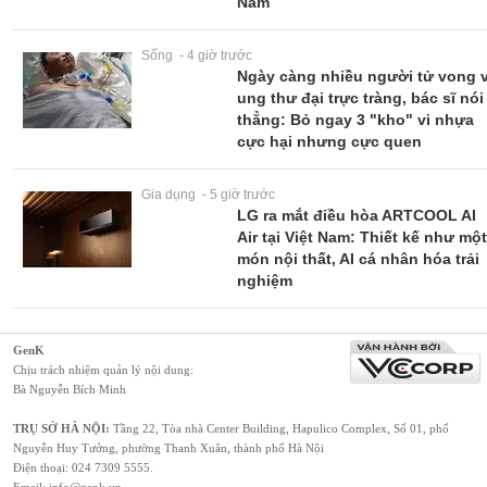
Nam
Sống - 4 giờ trước
Ngày càng nhiều người tử vong v
ung thư đại trực tràng, bác sĩ nói
thẳng: Bỏ ngay 3 "kho" vi nhựa
cực hại nhưng cực quen
Gia dụng - 5 giờ trước
LG ra mắt điều hòa ARTCOOL AI
Air tại Việt Nam: Thiết kế như mộ
món nội thất, AI cá nhân hóa trải
nghiệm
GenK
Chịu trách nhiệm quản lý nội dung:
Bà Nguyễn Bích Minh
TRỤ SỞ HÀ NỘI:
Tầng 22, Tòa nhà Center Building, Hapulico Complex, Số 01, phố
Nguyễn Huy Tưởng, phường Thanh Xuân, thành phố Hà Nội
Điện thoại:
024 7309 5555
.