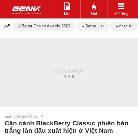
Mới
Hot
Mở rộng
Better Choice Awards 2026
Better List
nhạc AI
IcedT
|
05/03/2015 | 21:43
Cận cảnh BlackBerry Classic phiên bản
trắng lần đầu xuất hiện ở Việt Nam