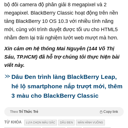
bộ đôi camera độ phân giải 8 megapixel và 2
megapixel. BlackBerry Classic hoạt động trên nền
tảng BlackBerry 10 OS 10.3 với nhiều tính năng
mới, cùng với trình duyệt được tối ưu cho HTML5
nhằm đem lại trải nghiệm lướt web mượt mà hơn.
Xin cảm ơn hệ thóng Mai Nguyên (144 Võ Thị
Sáu, TP.HCM) đã hỗ trợ chúng tôi thực hiện bài
viết này.
Dâu Đen trình làng BlackBerry Leap,
hé lộ smartphone nắp trượt mới, thêm
3 màu cho BlackBerry Classic
Theo
Trí Thức Trẻ
Copy link
TỪ KHÓA
LỰA CHỌN MÀU SẮC
DÂU ĐEN
MÀN HÌNH VUÔNG