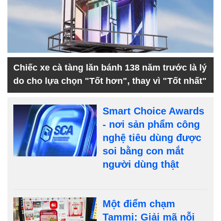
Chiếc xe cà tàng lăn bánh 138 năm trước là lý
do cho lựa chọn "Tốt hơn", thay vì "Tốt nhất"
Smart Choice Awards
- nơi sản phẩm công
nghệ tiêu dùng được
soi bằng con mắt
người dùng thật
Một điểm chạm
Tammi: Giải mã nỗi