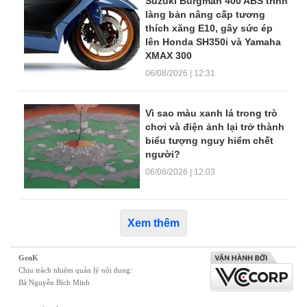
Suzuki Burgman 400 ABS trình
làng bản nâng cấp tương
thích xăng E10, gây sức ép
lên Honda SH350i và Yamaha
XMAX 300
06/08/2026 | 12:31
Vì sao màu xanh lá trong trò
chơi và điện ảnh lại trở thành
biểu tượng nguy hiểm chết
người?
06/08/2026 | 12:03
Xem thêm
GenK
Chịu trách nhiệm quản lý nội dung:
Bà Nguyễn Bích Minh