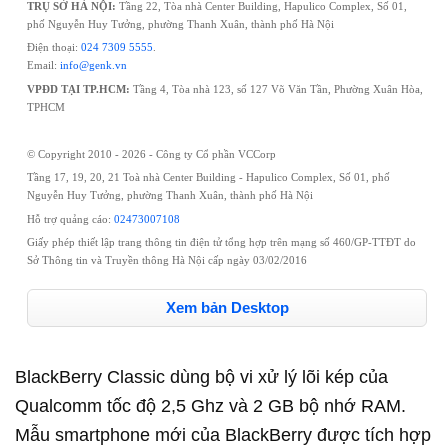
TRỤ SỞ HÀ NỘI:
Tầng 22, Tòa nhà Center Building, Hapulico Complex, Số 01,
phố Nguyễn Huy Tưởng, phường Thanh Xuân, thành phố Hà Nội
Điện thoại:
024 7309 5555
.
Email:
info@genk.vn
VPĐD TẠI TP.HCM:
Tầng 4, Tòa nhà 123, số 127 Võ Văn Tần, Phường Xuân Hòa,
TPHCM
© Copyright 2010 - 2026 - Công ty Cổ phần VCCorp
Tầng 17, 19, 20, 21 Toà nhà Center Building - Hapulico Complex, Số 01, phố
Nguyễn Huy Tưởng, phường Thanh Xuân, thành phố Hà Nội
Hỗ trợ quảng cáo:
02473007108
Giấy phép thiết lập trang thông tin điện tử tổng hợp trên mạng số 460/GP-TTĐT do
Sở Thông tin và Truyền thông Hà Nội cấp ngày 03/02/2016
Xem bản Desktop
BlackBerry Classic dùng bộ vi xử lý lõi kép của
Qualcomm tốc độ 2,5 Ghz và 2 GB bộ nhớ RAM.
Mẫu smartphone mới của BlackBerry được tích hợp