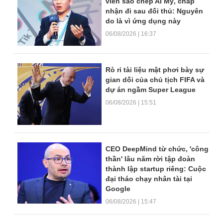
viên sao chép AI Mỹ, chấp
nhận đi sau đối thủ: Nguyên
do là vì ứng dụng này
06/08/2026 | 16:37
Rò rỉ tài liệu mật phơi bày sự
gian dối của chủ tịch FIFA và
dự án ngầm Super League
06/08/2026 | 15:51
CEO DeepMind từ chức, 'công
thần' lâu năm rời tập đoàn
thành lập startup riêng: Cuộc
đại tháo chạy nhân tài tại
Google
06/08/2026 | 15:47