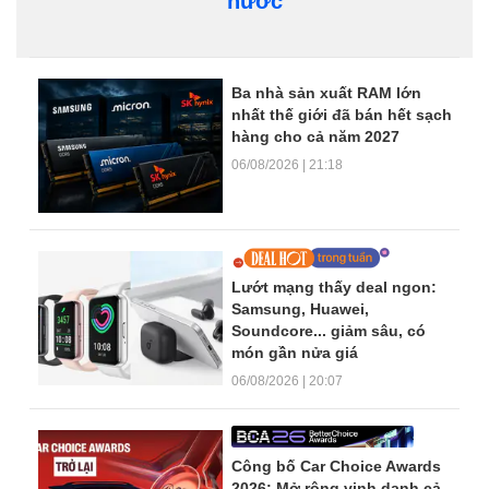
nước
Dòng tin trang chủ
Ba nhà sản xuất RAM lớn
nhất thế giới đã bán hết sạch
hàng cho cả năm 2027
06/08/2026 | 21:18
Lướt mạng thấy deal ngon:
Samsung, Huawei,
Soundcore... giảm sâu, có
món gần nửa giá
06/08/2026 | 20:07
Công bố Car Choice Awards
2026: Mở rộng vinh danh cả