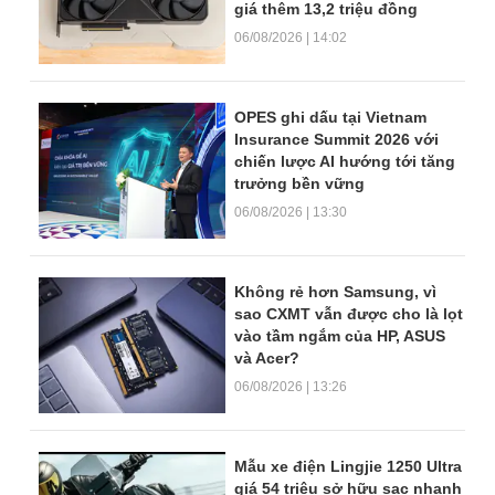
giá thêm 13,2 triệu đồng
06/08/2026 | 14:02
OPES ghi dấu tại Vietnam
Insurance Summit 2026 với
chiến lược AI hướng tới tăng
trưởng bền vững
06/08/2026 | 13:30
Không rẻ hơn Samsung, vì
sao CXMT vẫn được cho là lọt
vào tầm ngắm của HP, ASUS
và Acer?
06/08/2026 | 13:26
Mẫu xe điện Lingjie 1250 Ultra
giá 54 triệu sở hữu sạc nhanh