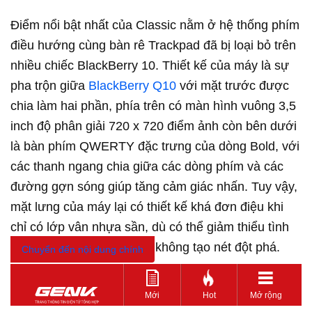
Điểm nổi bật nhất của Classic nằm ở hệ thống phím
điều hướng cùng bàn rê Trackpad đã bị loại bỏ trên
nhiều chiếc BlackBerry 10. Thiết kế của máy là sự
pha trộn giữa
BlackBerry Q10
với mặt trước được
chia làm hai phần, phía trên có màn hình vuông 3,5
inch độ phân giải 720 x 720 điểm ảnh còn bên dưới
là bàn phím QWERTY đặc trưng của dòng Bold, với
các thanh ngang chia giữa các dòng phím và các
đường gợn sóng giúp tăng cảm giác nhấn. Tuy vậy,
mặt lưng của máy lại có thiết kế khá đơn điệu khi
chỉ có lớp vân nhựa sần, dù có thể giảm thiểu tình
trạng trày xước nhưng lại không tạo nét đột phá.
Chuyển đến nội dung chính
Mới
Hot
Mở rộng