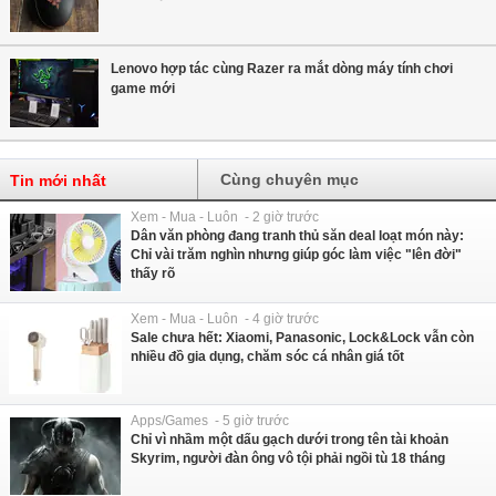
Lenovo hợp tác cùng Razer ra mắt dòng máy tính chơi
game mới
Cùng chuyên mục
Tin mới nhất
Xem - Mua - Luôn - 2 giờ trước
Dân văn phòng đang tranh thủ săn deal loạt món này:
Chỉ vài trăm nghìn nhưng giúp góc làm việc "lên đời"
thấy rõ
Xem - Mua - Luôn - 4 giờ trước
Sale chưa hết: Xiaomi, Panasonic, Lock&Lock vẫn còn
nhiều đồ gia dụng, chăm sóc cá nhân giá tốt
Apps/Games - 5 giờ trước
Chỉ vì nhầm một dấu gạch dưới trong tên tài khoản
Skyrim, người đàn ông vô tội phải ngồi tù 18 tháng