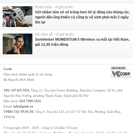
Khám phá - 6 giờ trước
Vứt nhầm tấm vé số trúng hơn 30 tỷ đồng vào thùng rác,
người đàn ông khiến cả công ty vệ sinh phải mất 2 ngày
tìm lại
Đồ chơi số - 6 giờ trước
Sennheiser MOMENTUM 5 Wireless ra mắt tại Việt Nam,
giá 12,49 triệu đồng
GenK
Chịu trách nhiệm quản lý nội dung:
Bà Nguyễn Bích Minh
TRỤ SỞ HÀ NỘI:
Tầng 22, Tòa nhà Center Building, Hapulico Complex, Số 01, phố
Nguyễn Huy Tưởng, phường Thanh Xuân, thành phố Hà Nội
Điện thoại:
024 7309 5555
.
Email:
info@genk.vn
VPĐD TẠI TP.HCM:
Tầng 4, Tòa nhà 123, số 127 Võ Văn Tần, Phường Xuân Hòa,
TPHCM
© Copyright 2010 - 2026 - Công ty Cổ phần VCCorp
Tầng 17, 19, 20, 21 Toà nhà Center Building - Hapulico Complex, Số 01, phố Nguyễn Huy