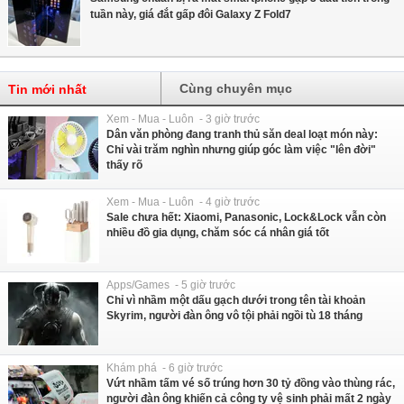
tuần này, giá đắt gấp đôi Galaxy Z Fold7
Cùng chuyên mục
Tin mới nhất
Xem - Mua - Luôn - 3 giờ trước
Dân văn phòng đang tranh thủ săn deal loạt món này:
Chỉ vài trăm nghìn nhưng giúp góc làm việc "lên đời"
thấy rõ
Xem - Mua - Luôn - 4 giờ trước
Sale chưa hết: Xiaomi, Panasonic, Lock&Lock vẫn còn
nhiều đồ gia dụng, chăm sóc cá nhân giá tốt
Apps/Games - 5 giờ trước
Chỉ vì nhầm một dấu gạch dưới trong tên tài khoản
Skyrim, người đàn ông vô tội phải ngồi tù 18 tháng
Khám phá - 6 giờ trước
Vứt nhầm tấm vé số trúng hơn 30 tỷ đồng vào thùng rác,
người đàn ông khiến cả công ty vệ sinh phải mất 2 ngày