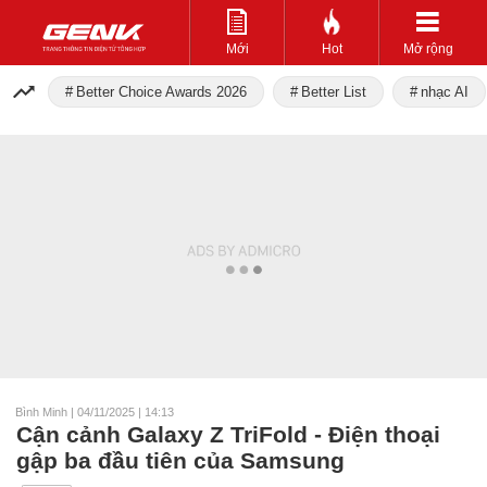
Mới
Hot
Mở rộng
Better Choice Awards 2026
Better List
nhạc AI
Bình Minh
|
04/11/2025 | 14:13
Cận cảnh Galaxy Z TriFold - Điện thoại
gập ba đầu tiên của Samsung