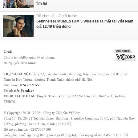
tìm lại
Đồ chơi số - 7 giờ trước
Sennheiser MOMENTUM 5 Wireless ra mắt tại Việt Nam,
giá 12,49 triệu đồng
GenK
Chịu trách nhiệm quản lý nội dung:
Bà Nguyễn Bích Minh
TRỤ SỞ HÀ NỘI:
Tầng 22, Tòa nhà Center Building, Hapulico Complex, Số 01, phố
Nguyễn Huy Tưởng, phường Thanh Xuân, thành phố Hà Nội
Điện thoại:
024 7309 5555
.
Email:
info@genk.vn
VPĐD TẠI TP.HCM:
Tầng 4, Tòa nhà 123, số 127 Võ Văn Tần, Phường Xuân Hòa,
TPHCM
© Copyright 2010 - 2026 - Công ty Cổ phần VCCorp
Tầng 17, 19, 20, 21 Toà nhà Center Building - Hapulico Complex, Số 01, phố Nguyễn Huy
Tưởng, phường Thanh Xuân, thành phố Hà Nội
Hỗ trợ quảng cáo:
02473007108
Giấy phép thiết lập trang thông tin điện tử tổng hợp trên mạng số 460/GP-TTĐT do Sở