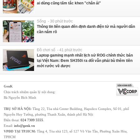
ai dùng cũng tấm tắc khen "chân ái"
Sống - 30 phút trước
Thông tin liên quan đến định danh điện tử mà người dân
cần nắm rõ
Đồ chơi số - 41 phút trước
Laptop gaming mạnh nhất lịch sử ROG chính thức bán
tại Việt Nam: Đem SH350i ra đổi vẫn phải bù thêm tiền
mới rước về được
GenK
Chịu trách nhiệm quản lý nội dung:
Bà Nguyễn Bích Minh
TRỤ SỞ HÀ NỘI:
Tầng 22, Tòa nhà Center Building, Hapulico Complex, Số 01, phố
Nguyễn Huy Tưởng, phường Thanh Xuân, thành phố Hà Nội
Điện thoại:
024 7309 5555
.
Email:
info@genk.vn
VPĐD TẠI TP.HCM:
Tầng 4, Tòa nhà 123, số 127 Võ Văn Tần, Phường Xuân Hòa,
TPHCM