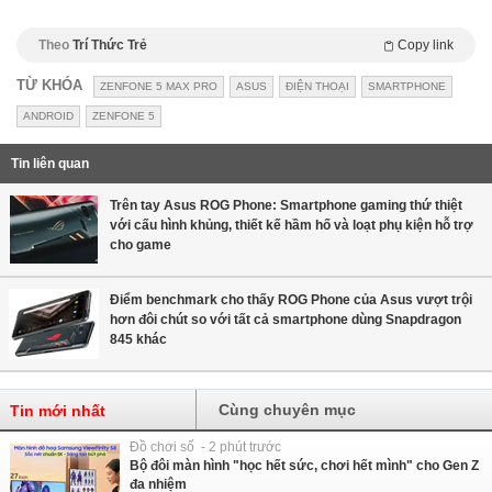
Theo
Trí Thức Trẻ
Copy link
TỪ KHÓA
ZENFONE 5 MAX PRO
ASUS
ĐIỆN THOẠI
SMARTPHONE
ANDROID
ZENFONE 5
Tin liên quan
Trên tay Asus ROG Phone: Smartphone gaming thứ thiệt
với cấu hình khủng, thiết kế hầm hố và loạt phụ kiện hỗ trợ
cho game
Điểm benchmark cho thấy ROG Phone của Asus vượt trội
hơn đôi chút so với tất cả smartphone dùng Snapdragon
845 khác
Cùng chuyên mục
Tin mới nhất
Đồ chơi số - 2 phút trước
Bộ đôi màn hình "học hết sức, chơi hết mình" cho Gen Z
đa nhiệm