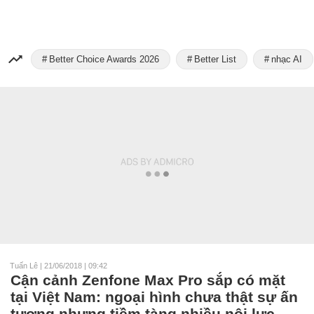
Better Choice Awards 2026
Better List
nhạc AI
Tuấn Lê
|
21/06/2018 | 09:42
Cận cảnh Zenfone Max Pro sắp có mặt
tại Việt Nam: ngoại hình chưa thật sự ấn
tượng nhưng tiềm tàng nhiều nội lực