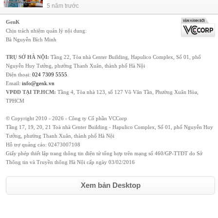
5 năm trước
GenK
Chịu trách nhiệm quản lý nội dung:
Bà Nguyễn Bích Minh
TRỤ SỞ HÀ NỘI:
Tầng 22, Tòa nhà Center Building, Hapulico Complex, Số 01, phố
Nguyễn Huy Tưởng, phường Thanh Xuân, thành phố Hà Nội
Điện thoại:
024 7309 5555
.
Email:
info@genk.vn
VPĐD TẠI TP.HCM:
Tầng 4, Tòa nhà 123, số 127 Võ Văn Tần, Phường Xuân Hòa,
TPHCM
© Copyright 2010 - 2026 - Công ty Cổ phần VCCorp
Tầng 17, 19, 20, 21 Toà nhà Center Building - Hapulico Complex, Số 01, phố Nguyễn Huy
Tưởng, phường Thanh Xuân, thành phố Hà Nội
Hỗ trợ quảng cáo:
02473007108
Giấy phép thiết lập trang thông tin điện tử tổng hợp trên mạng số 460/GP-TTĐT do Sở
Thông tin và Truyền thông Hà Nội cấp ngày 03/02/2016
Xem bản Desktop