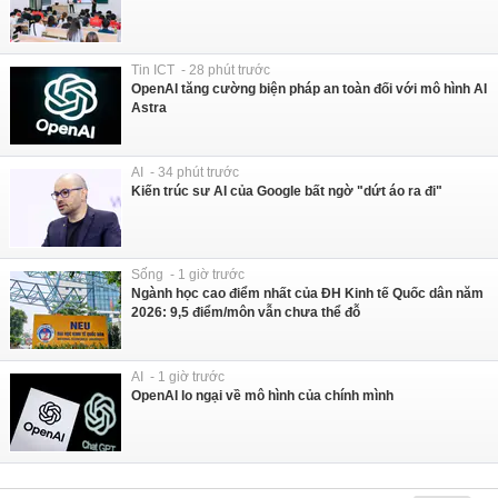
Tin ICT - 28 phút trước
OpenAI tăng cường biện pháp an toàn đối với mô hình AI
Astra
AI - 34 phút trước
Kiến trúc sư AI của Google bất ngờ "dứt áo ra đi"
Sống - 1 giờ trước
Ngành học cao điểm nhất của ĐH Kinh tế Quốc dân năm
2026: 9,5 điểm/môn vẫn chưa thể đỗ
AI - 1 giờ trước
OpenAI lo ngại về mô hình của chính mình