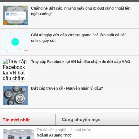
Chẳng hề đứt cáp, nhưng máy chủ iCloud cũng "ngất lên,
ngất xuống"
Giải trí ngày đứt cáp với tựa game "cá lớn nuốt cá bé"
online gây sốt
Truy cập Facebook tại VN bắt đầu chậm do đứt cáp AAG
Đứt cáp truyền kỳ - Nguyên nhân vì đâu?
Cùng chuyên mục
Tin mới nhất
Trà đá công nghệ - 2 phút trước
Ngành AI đang "hot"