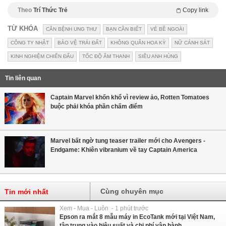
Theo
Trí Thức Trẻ
Copy link
TỪ KHÓA
CĂN BỆNH UNG THƯ
BẠN CẦN BIẾT
VẺ BỀ NGOÀI
CÔNG TY NHẬT
BẢO VỆ TRÁI ĐẤT
KHÔNG QUÂN HOA KỲ
NỮ CẢNH SÁT
KINH NGHIỆM CHIẾN ĐẤU
TỐC ĐỘ ÂM THANH
SIÊU ANH HÙNG
Tin liên quan
Captain Marvel khốn khổ vì review ảo, Rotten Tomatoes
buộc phải khóa phần chấm điểm
Marvel bất ngờ tung teaser trailer mới cho Avengers -
Endgame: Khiên vibranium về tay Captain America
Cùng chuyên mục
Tin mới nhất
Xem - Mua - Luôn - 1 phút trước
Epson ra mắt 8 mẫu máy in EcoTank mới tại Việt Nam,
tập trung vào hiệu suất và chi phí vận hành