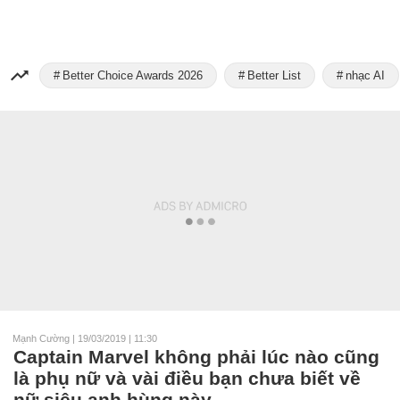
Better Choice Awards 2026
Better List
nhạc AI
Mạnh Cường
|
19/03/2019 | 11:30
Captain Marvel không phải lúc nào cũng
là phụ nữ và vài điều bạn chưa biết về
nữ siêu anh hùng này