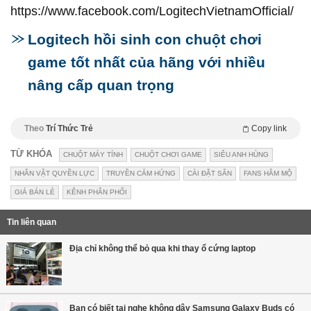
https://www.facebook.com/LogitechVietnamOfficial/
Logitech hồi sinh con chuột chơi
game tốt nhất của hãng với nhiều
nâng cấp quan trọng
Theo
Trí Thức Trẻ
Copy link
TỪ KHÓA
CHUỘT MÁY TÍNH
CHUỘT CHƠI GAME
SIÊU ANH HÙNG
NHÂN VẬT QUYỀN LỰC
TRUYỀN CẢM HỨNG
CÀI ĐẶT SẴN
FANS HÂM MỘ
GIÁ BÁN LẺ
KÊNH PHÂN PHỐI
Tin liên quan
Địa chỉ không thể bỏ qua khi thay ổ cứng laptop
Bạn có biết tai nghe không dây Samsung Galaxy Buds có