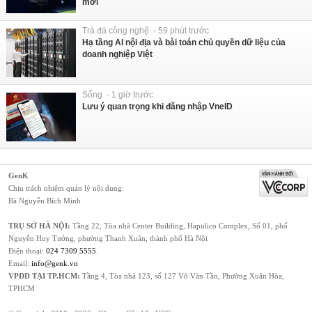
mới
Trà đá công nghệ - 59 phút trước
Hạ tầng AI nội địa và bài toán chủ quyền dữ liệu của
doanh nghiệp Việt
Sống - 1 giờ trước
Lưu ý quan trọng khi đăng nhập VneID
GenK
Chịu trách nhiệm quản lý nội dung:
Bà Nguyễn Bích Minh
TRỤ SỞ HÀ NỘI:
Tầng 22, Tòa nhà Center Building, Hapulico Complex, Số 01, phố
Nguyễn Huy Tưởng, phường Thanh Xuân, thành phố Hà Nội
Điện thoại:
024 7309 5555
.
Email:
info@genk.vn
VPĐD TẠI TP.HCM:
Tầng 4, Tòa nhà 123, số 127 Võ Văn Tần, Phường Xuân Hòa,
TPHCM