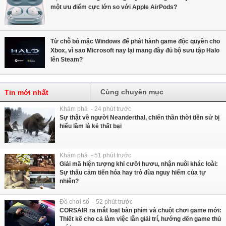
một ưu điểm cực lớn so với Apple AirPods?
Từ chỗ bỏ mặc Windows để phát hành game độc quyền cho
Xbox, vì sao Microsoft nay lại mang đầy đủ bộ sưu tập Halo
lên Steam?
Cùng chuyên mục
Tin mới nhất
Khám phá - 24 phút trước
Sự thật về người Neanderthal, chiến thần thời tiền sử bị
hiểu lầm là kẻ thất bại
Khám phá - 51 phút trước
Giải mã hiện tượng khỉ cưỡi hươu, nhận nuôi khác loài:
Sự thấu cảm tiến hóa hay trò đùa nguy hiểm của tự
nhiên?
Đồ chơi số - 52 phút trước
CORSAIR ra mắt loạt bàn phím và chuột chơi game mới:
Thiết kế cho cả làm việc lẫn giải trí, hướng đến game thủ