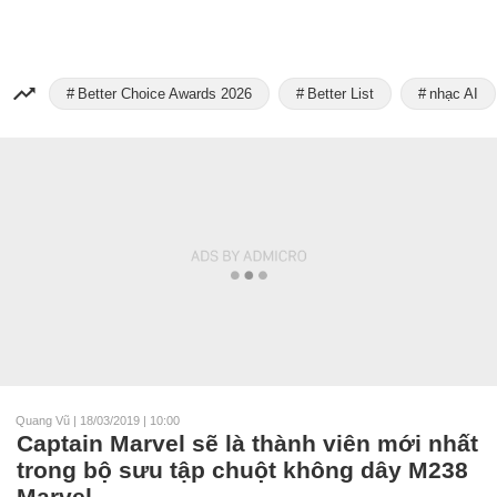
Better Choice Awards 2026
Better List
nhạc AI
Quang Vũ
|
18/03/2019 | 10:00
Captain Marvel sẽ là thành viên mới nhất
trong bộ sưu tập chuột không dây M238
Marvel