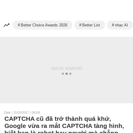
Better Choice Awards 2026
Better List
nhạc AI
Dink
|
11/03/2017 | 09:09
CAPTCHA cũ đã trở thành quá khứ,
Google vừa ra mắt CAPTCHA tàng hình,
biết bạn là robot hay người mà chẳng