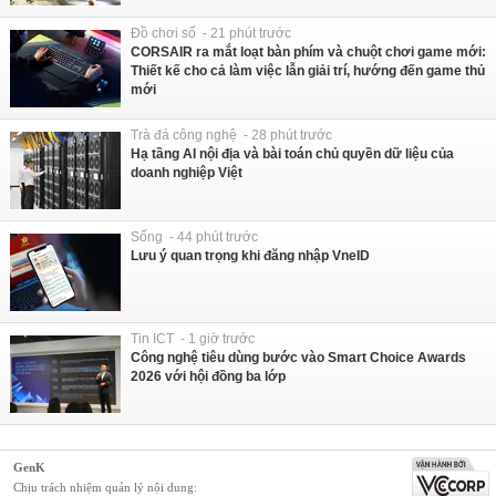
Đồ chơi số - 21 phút trước
CORSAIR ra mắt loạt bàn phím và chuột chơi game mới:
Thiết kế cho cả làm việc lẫn giải trí, hướng đến game thủ
mới
Trà đá công nghệ - 28 phút trước
Hạ tầng AI nội địa và bài toán chủ quyền dữ liệu của
doanh nghiệp Việt
Sống - 44 phút trước
Lưu ý quan trọng khi đăng nhập VneID
Tin ICT - 1 giờ trước
Công nghệ tiêu dùng bước vào Smart Choice Awards
2026 với hội đồng ba lớp
GenK
Chịu trách nhiệm quản lý nội dung: