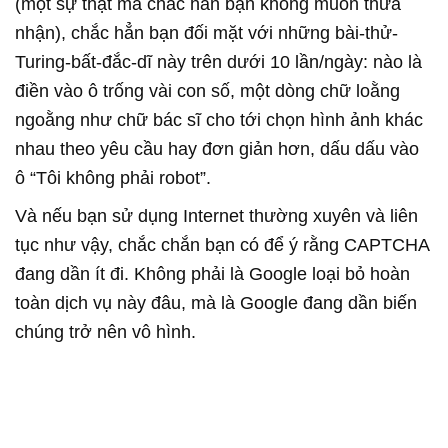
(một sự thật mà chắc hẳn bạn không muốn thừa
nhận), chắc hẳn bạn đối mặt với những bài-thử-
Turing-bất-đắc-dĩ này trên dưới 10 lần/ngày: nào là
điền vào ô trống vài con số, một dòng chữ loằng
ngoằng như chữ bác sĩ cho tới chọn hình ảnh khác
nhau theo yêu cầu hay đơn giản hơn, dấu dấu vào
ô “Tôi không phải robot”.
Và nếu bạn sử dụng Internet thường xuyên và liên
tục như vậy, chắc chắn bạn có để ý rằng CAPTCHA
đang dần ít đi. Không phải là Google loại bỏ hoàn
toàn dịch vụ này đâu, mà là Google đang dần biến
chúng trở nên vô hình.