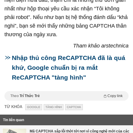
hiện diện nữa đâu, thậm chí là những thứ đơn giản
nhất như hộp thoại yêu cầu xác nhận “Tôi không
phải robot”. Nếu như bạn bị hệ thống đánh dấu “khả
nghi”, bạn sẽ mới thấy những bảng CAPTCHA thân
thương của ngày xưa.
Tham khảo arstechnica
Nhập thủ công ReCAPTCHA đã là quá
khứ, Google chuẩn bị ra mắt
ReCAPTCHA "tàng hình"
Theo
Trí Thức Trẻ
Copy link
TỪ KHÓA
GOOGLE
TÀNG HÌNH
CAPTCHA
Tin liên quan
Mã CAPTCHA sắp lỗi thời tới nơi vì công nghệ mới của các