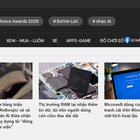
Choice Awards 2026
Better List
nhạc AI
XEM - MUA - LUÔN
XE
APPS-GAME
ĐỒ CHƠI SỐ
BÍ M
ừ hàng triệu
Thị trường RAM lại nhận thêm
Microsoft dùng co
Anthropic xé và
tin dữ, túi tiền người dùng
tranh cãi trên Wi
ude AI thừa nhận
còn chịu đau dài dài
siết kích hoạt lậu
y dựng từ "đống
ư viện"