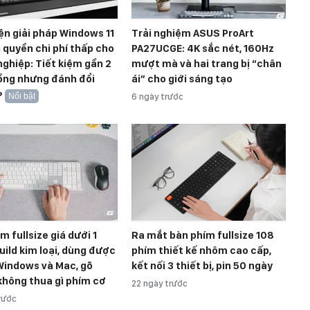
ện giải pháp Windows 11
Trải nghiệm ASUS ProArt
 quyền chi phí thấp cho
PA27UCGE: 4K sắc nét, 160Hz
ghiệp: Tiết kiệm gần 2
mượt mà và hai trang bị “chân
đồng nhưng đánh đổi
ái” cho giới sáng tạo
?
Nổi bật
6 ngày trước
m fullsize giá dưới 1
Ra mắt bàn phím fullsize 108
Build kim loại, dùng được
phím thiết kế nhôm cao cấp,
Windows và Mac, gõ
kết nối 3 thiết bị, pin 50 ngày
không thua gì phím cơ
22 ngày trước
trước