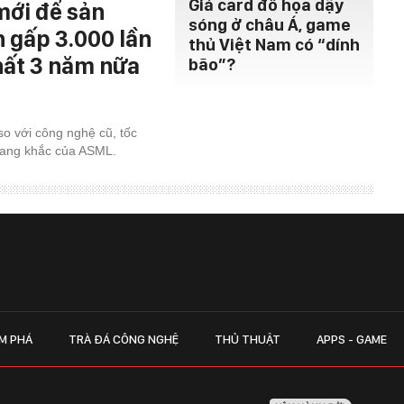
Giá card đồ họa dậy
mới để sản
sóng ở châu Á, game
h gấp 3.000 lần
thủ Việt Nam có “dính
hất 3 năm nữa
bão”?
so với công nghệ cũ, tốc
uang khắc của ASML.
M PHÁ
TRÀ ĐÁ CÔNG NGHỆ
THỦ THUẬT
APPS - GAME