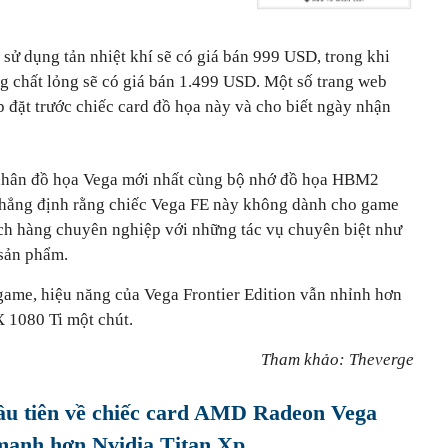
 sử dụng tản nhiệt khí sẽ có giá bán 999 USD, trong khi
ng chất lỏng sẽ có giá bán 1.499 USD. Một số trang web
 đặt trước chiếc card đồ họa này và cho biết ngày nhận
nhân đồ họa Vega mới nhất cùng bộ nhớ đồ họa HBM2
ẳng định rằng chiếc Vega FE này không dành cho game
ch hàng chuyên nghiệp với những tác vụ chuyên biệt như
 sản phẩm.
game, hiệu năng của Vega Frontier Edition vẫn nhỉnh hơn
1080 Ti một chút.
Tham khảo: Theverge
ầu tiên về chiếc card AMD Radeon Vega
 mạnh hơn Nvidia Titan Xp