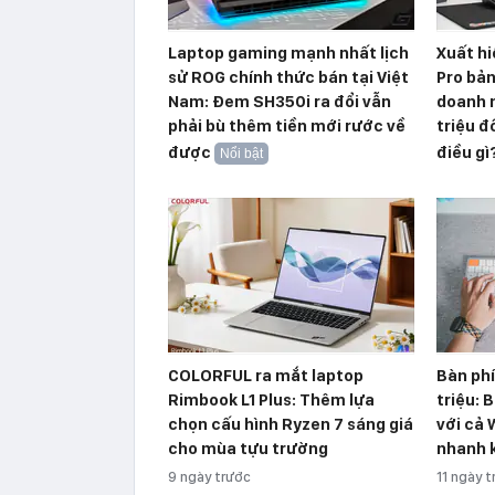
Laptop gaming mạnh nhất lịch
Xuất hi
sử ROG chính thức bán tại Việt
Pro bản
Nam: Đem SH350i ra đổi vẫn
doanh n
phải bù thêm tiền mới rước về
triệu 
được
điều gì
Nổi bật
COLORFUL ra mắt laptop
Bàn phí
Rimbook L1 Plus: Thêm lựa
triệu: 
chọn cấu hình Ryzen 7 sáng giá
với cả 
cho mùa tựu trường
nhanh 
9 ngày trước
11 ngày 