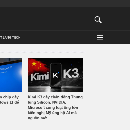
ẬT LÀNG TECH
n chip gây
Kimi K3 gây chấn động Thung
ndows 11 để
lũng Silicon, NVIDIA,
Microsoft cùng loạt ông lớn
kiến nghị Mỹ ủng hộ AI mã
nguồn mở