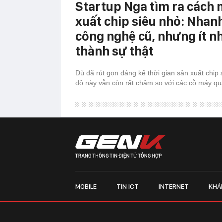
Startup Nga tìm ra cách 
xuất chip siêu nhỏ: Nhan
công nghệ cũ, nhưng ít n
thành sự thật
Dù đã rút gọn đáng kể thời gian sản xuất chip 
độ này vẫn còn rất chậm so với các cỗ máy q
MOBILE
TIN ICT
INTERNET
KHÁ