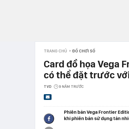
TRANG CHỦ
ĐỒ CHƠI SỐ
›
Card đồ họa Vega F
có thể đặt trước vớ
TVD
9 NĂM TRƯỚC
Phiên bản Vega Frontier Editi
khi phiên bản sử dụng tản nhi