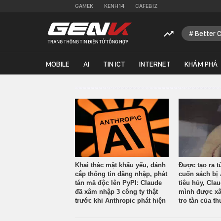
GAMEK
KENH14
CAFEBIZ
Better 
MOBILE
AI
TIN ICT
INTERNET
KHÁM PHÁ
Khai thác mật khẩu yếu, đánh
Được tạo ra t
cắp thông tin đăng nhập, phát
cuốn sách bị 
tán mã độc lên PyPI: Claude
tiêu hủy, Cla
đã xâm nhập 3 công ty thật
mình được xâ
trước khi Anthropic phát hiện
tro tàn của th