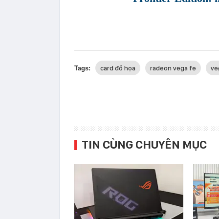
card đồ họa
radeon vega fe
ve
Tags:
TIN CÙNG CHUYÊN MỤC