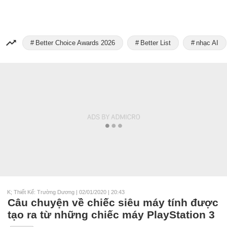
Better Choice Awards 2026
Better List
nhạc AI
K; Thiết Kế: Trường Dương
|
02/01/2020 | 20:43
Câu chuyện về chiếc siêu máy tính được
tạo ra từ những chiếc máy PlayStation 3