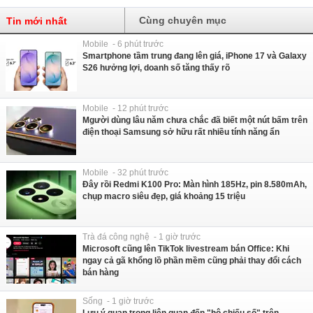
Cùng chuyên mục
Tin mới nhất
Mobile - 6 phút trước
Smartphone tầm trung đang lên giá, iPhone 17 và Galaxy
S26 hưởng lợi, doanh số tăng thấy rõ
Mobile - 12 phút trước
Mgười dùng lâu năm chưa chắc đã biết một nút bấm trên
điện thoại Samsung sở hữu rất nhiều tính năng ẩn
Mobile - 32 phút trước
Đây rồi Redmi K100 Pro: Màn hình 185Hz, pin 8.580mAh,
chụp macro siêu đẹp, giá khoảng 15 triệu
Trà đá công nghệ - 1 giờ trước
Microsoft cũng lên TikTok livestream bán Office: Khi
ngay cả gã khổng lồ phần mềm cũng phải thay đổi cách
bán hàng
Sống - 1 giờ trước