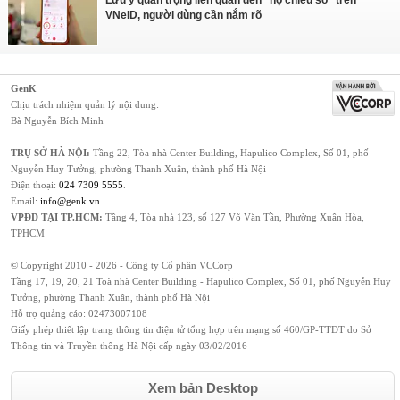
Lưu ý quan trọng liên quan đến "hộ chiếu số" trên
VNeID, người dùng cần nắm rõ
GenK
Chịu trách nhiệm quản lý nội dung:
Bà Nguyễn Bích Minh
TRỤ SỞ HÀ NỘI:
Tầng 22, Tòa nhà Center Building, Hapulico Complex, Số 01, phố
Nguyễn Huy Tưởng, phường Thanh Xuân, thành phố Hà Nội
Điện thoại:
024 7309 5555
.
Email:
info@genk.vn
VPĐD TẠI TP.HCM:
Tầng 4, Tòa nhà 123, số 127 Võ Văn Tần, Phường Xuân Hòa,
TPHCM
© Copyright 2010 - 2026 - Công ty Cổ phần VCCorp
Tầng 17, 19, 20, 21 Toà nhà Center Building - Hapulico Complex, Số 01, phố Nguyễn Huy
Tưởng, phường Thanh Xuân, thành phố Hà Nội
Hỗ trợ quảng cáo:
02473007108
Giấy phép thiết lập trang thông tin điện tử tổng hợp trên mạng số 460/GP-TTĐT do Sở
Thông tin và Truyền thông Hà Nội cấp ngày 03/02/2016
Xem bản Desktop