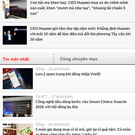
Con hát mẹ khen hay: CEO Huawei mua xe do chính mình
sản xuất, khen "mượt mà như lụa", "khoang lái chuẩn 5
sao"
CEO Huawei gửi tâm thư dịp năm mới: Khẳng định Huawei
chỉ mất 10 năm để làm điều mà đối thủ phương Tây cần tới
30 năm
Cùng chuyên mục
Tin mới nhất
Sống - 10 phút trước
Lưu ý quan trọng khi đăng nhập VneID
Tin ICT - 27 phút trước
Công nghệ tiêu dùng bước vào Smart Choice Awards
2026 với hội đồng ba lớp
Sống - 34 phút trước
5 món gia dụng mua vì tò mò, giữ lại vì quá tiện: Có món
ai dùng cũng tấm tắc khen "chân ái"