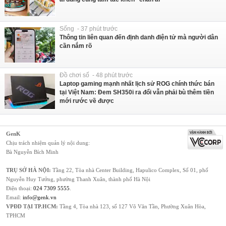
Sống - 37 phút trước
Thông tin liên quan đến định danh điện tử mà người dân
cần nắm rõ
Đồ chơi số - 48 phút trước
Laptop gaming mạnh nhất lịch sử ROG chính thức bán
tại Việt Nam: Đem SH350i ra đổi vẫn phải bù thêm tiền
mới rước về được
GenK
Chịu trách nhiệm quản lý nội dung:
Bà Nguyễn Bích Minh
TRỤ SỞ HÀ NỘI:
Tầng 22, Tòa nhà Center Building, Hapulico Complex, Số 01, phố
Nguyễn Huy Tưởng, phường Thanh Xuân, thành phố Hà Nội
Điện thoại:
024 7309 5555
.
Email:
info@genk.vn
VPĐD TẠI TP.HCM:
Tầng 4, Tòa nhà 123, số 127 Võ Văn Tần, Phường Xuân Hòa,
TPHCM