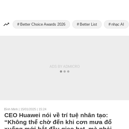
Better Choice Awards 2026
Better List
nhạc AI
Bình Minh
|
15/01/2025 | 15:24
CEO Huawei nói về trí tuệ nhân tạo:
“Không thể chờ đến khi cơn mưa đổ
xuống mới bắt đầu gieo hạt, mà phải