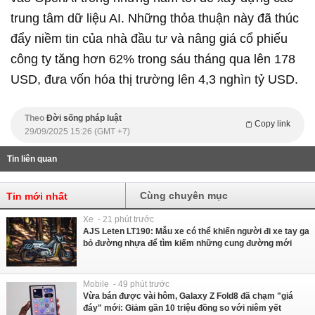
trung tâm dữ liệu AI. Những thỏa thuận này đã thúc
đẩy niềm tin của nhà đầu tư và nâng giá cổ phiếu
công ty tăng hơn 62% trong sáu tháng qua lên 178
USD, đưa vốn hóa thị trường lên 4,3 nghìn tỷ USD.
Theo
Đời sống pháp luật
Copy link
29/09/2025 15:26 (GMT +7)
Tin liên quan
Cùng chuyên mục
Tin mới nhất
Xe - 21 phút trước
AJS Leten LT190: Mẫu xe có thể khiến người đi xe tay ga
bỏ đường nhựa để tìm kiếm những cung đường mới
Mobile - 49 phút trước
Vừa bán được vài hôm, Galaxy Z Fold8 đã chạm "giá
đáy" mới: Giảm gần 10 triệu đồng so với niêm yết