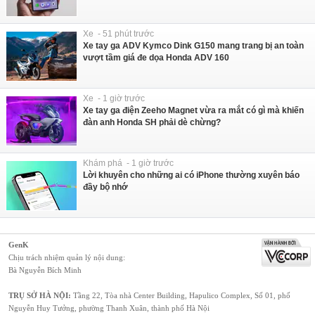
Xe - 51 phút trước
Xe tay ga ADV Kymco Dink G150 mang trang bị an toàn
vượt tầm giá đe dọa Honda ADV 160
Xe - 1 giờ trước
Xe tay ga điện Zeeho Magnet vừa ra mắt có gì mà khiến
đàn anh Honda SH phải dè chừng?
Khám phá - 1 giờ trước
Lời khuyên cho những ai có iPhone thường xuyên báo
đầy bộ nhớ
GenK
Chịu trách nhiệm quản lý nội dung:
Bà Nguyễn Bích Minh
TRỤ SỞ HÀ NỘI:
Tầng 22, Tòa nhà Center Building, Hapulico Complex, Số 01, phố
Nguyễn Huy Tưởng, phường Thanh Xuân, thành phố Hà Nội