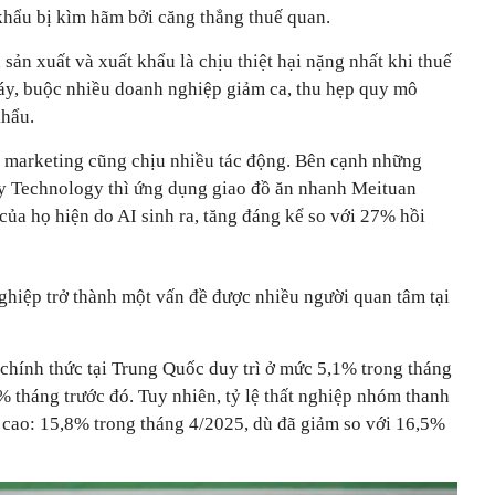
 khẩu bị kìm hãm bởi căng thẳng thuế quan.
sản xuất và xuất khẩu là chịu thiệt hại nặng nhất khi thuế
áy, buộc nhiều doanh nghiệp giảm ca, thu hẹp quy mô
khẩu.
à marketing cũng chịu nhiều tác động. Bên cạnh những
ty Technology thì ứng dụng giao đồ ăn nhanh Meituan
ủa họ hiện do AI sinh ra, tăng đáng kể so với 27% hồi
 nghiệp trở thành một vấn đề được nhiều người quan tâm tại
 chính thức tại Trung Quốc duy trì ở mức 5,1% trong tháng
% tháng trước đó. Tuy nhiên, tỷ lệ thất nghiệp nhóm thanh
t cao: 15,8% trong tháng 4/2025, dù đã giảm so với 16,5%