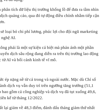
 phân tích dữ liệu thị trường khổng lồ để đưa ra tầm nhìn
 dịch quảng cáo, qua đó tự động điều chỉnh nhằm tiếp cận
ơn.
sẽ loại bỏ chi phí lương, phúc lợi cho đội ngũ marketing
 nghệ AI.
ng phải là một sự kiện cá biệt mà phản ánh một phần
yển dịch sâu rộng đang diễn ra trên thị trường lao động
 từ AI và bối cảnh kinh tế vĩ mô.
ức ép nặng nề từ cả trong và ngoài nước. Mặc dù Chỉ số
ành dịch vụ vẫn duy trì trên ngưỡng tăng trưởng (51,1
p bao gồm cả công nghiệp và dịch vụ đã tụt xuống 49,6,
tiên kể từ tháng 12/2022.
ất lại giảm về 48,3 điểm, đánh dấu tháng giảm thứ nhất