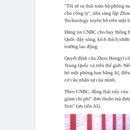
"Tôi sẽ sa thải toàn bộ phòng 
cho công ty", nhà sáng lập Zho
Technology tuyên bố trên một l
Hãng tin CNBC cho hay thông b
Quốc dậy sóng, kích thích những
trường lao động.
Quyết định của Zhou Hongyi có 
Trung Quốc và trên thế giới. Nế
bỏ một phòng ban bằng AI, điều
cơ cấu nhân sự của mình.
Theo CNBC, động thái này của 
giảm chi phí" đơn thuần mà được
first" (ưu tiên AI).