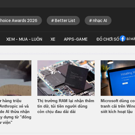
Choice Awards 2026
Better List
nhạc AI
XEM - MUA - LUÔN
XE
APPS-GAME
ĐỒ CHƠI SỐ
BÍ M
ừ hàng triệu
Thị trường RAM lại nhận thêm
Microsoft dùng co
Anthropic xé và
tin dữ, túi tiền người dùng
tranh cãi trên Wi
ude AI thừa nhận
còn chịu đau dài dài
siết kích hoạt lậu
y dựng từ "đống
ư viện"