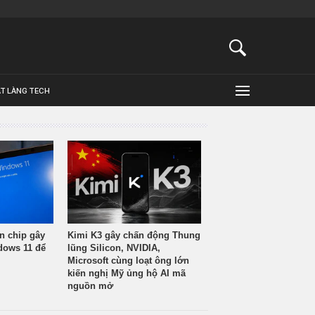
ẬT LÀNG TECH
n chip gây
Kimi K3 gây chấn động Thung
ndows 11 để
lũng Silicon, NVIDIA,
Microsoft cùng loạt ông lớn
kiến nghị Mỹ ủng hộ AI mã
nguồn mở