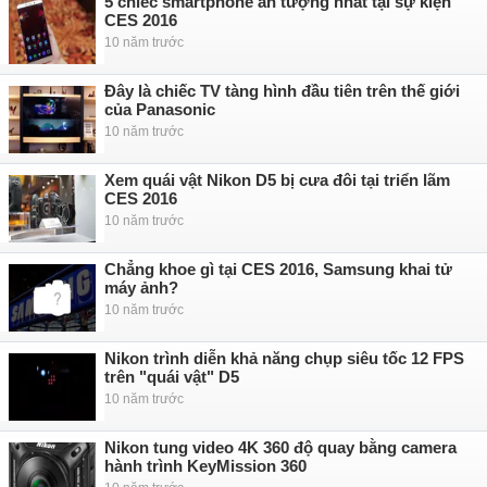
5 chiếc smartphone ấn tượng nhất tại sự kiện
CES 2016
10 năm trước
Đây là chiếc TV tàng hình đầu tiên trên thế giới
của Panasonic
10 năm trước
Xem quái vật Nikon D5 bị cưa đôi tại triển lãm
CES 2016
10 năm trước
Chẳng khoe gì tại CES 2016, Samsung khai tử
máy ảnh?
10 năm trước
Nikon trình diễn khả năng chụp siêu tốc 12 FPS
trên "quái vật" D5
10 năm trước
Nikon tung video 4K 360 độ quay bằng camera
hành trình KeyMission 360