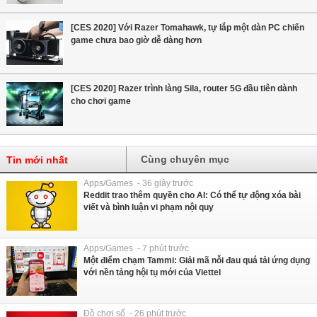
[CES 2020] Với Razer Tomahawk, tự lắp một dàn PC chiến
game chưa bao giờ dễ dàng hơn
[CES 2020] Razer trình làng Sila, router 5G đầu tiên dành
cho chơi game
Cùng chuyên mục
Tin mới nhất
Apps/Games - 36 giây trước
Reddit trao thêm quyền cho AI: Có thể tự động xóa bài
viết và bình luận vi phạm nội quy
Apps/Games - 7 phút trước
Một điểm chạm Tammi: Giải mã nỗi đau quá tải ứng dụng
với nền tảng hội tụ mới của Viettel
Đồ chơi số - 26 phút trước