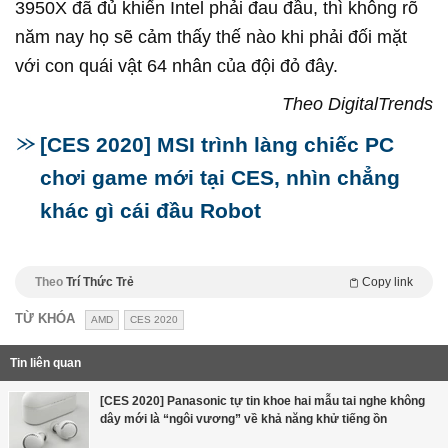
3950X đã đủ khiến Intel phải đau đầu, thì không rõ
năm nay họ sẽ cảm thấy thế nào khi phải đối mặt
với con quái vật 64 nhân của đội đỏ đây.
Theo DigitalTrends
[CES 2020] MSI trình làng chiếc PC
chơi game mới tại CES, nhìn chẳng
khác gì cái đầu Robot
Theo
Trí Thức Trẻ
Copy link
TỪ KHÓA
AMD
CES 2020
Tin liên quan
[CES 2020] Panasonic tự tin khoe hai mẫu tai nghe không
dây mới là “ngôi vương” về khả năng khử tiếng ồn