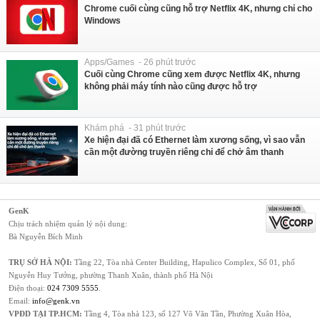
Chrome cuối cùng cũng hỗ trợ Netflix 4K, nhưng chỉ cho
Windows
Apps/Games - 26 phút trước
Cuối cùng Chrome cũng xem được Netflix 4K, nhưng
không phải máy tính nào cũng được hỗ trợ
Khám phá - 31 phút trước
Xe hiện đại đã có Ethernet làm xương sống, vì sao vẫn
cần một đường truyền riêng chỉ để chở âm thanh
GenK
Chịu trách nhiệm quản lý nội dung:
Bà Nguyễn Bích Minh
TRỤ SỞ HÀ NỘI:
Tầng 22, Tòa nhà Center Building, Hapulico Complex, Số 01, phố
Nguyễn Huy Tưởng, phường Thanh Xuân, thành phố Hà Nội
Điện thoại:
024 7309 5555
.
Email:
info@genk.vn
VPĐD TẠI TP.HCM:
Tầng 4, Tòa nhà 123, số 127 Võ Văn Tần, Phường Xuân Hòa,