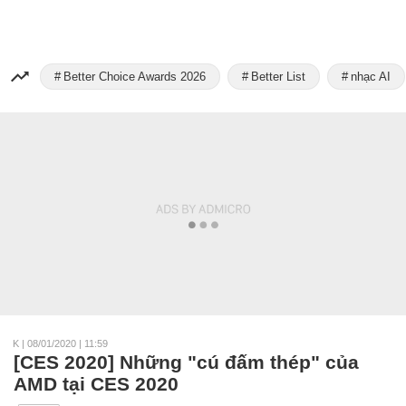
Better Choice Awards 2026
Better List
nhạc AI
K
|
08/01/2020 | 11:59
[CES 2020] Những "cú đấm thép" của
AMD tại CES 2020