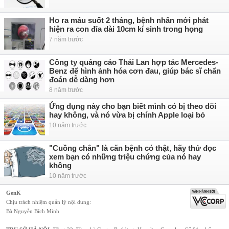
Ho ra máu suốt 2 tháng, bệnh nhân mới phát
hiện ra con đỉa dài 10cm kí sinh trong họng
7 năm trước
Công ty quảng cáo Thái Lan hợp tác Mercedes-
Benz để hình ảnh hóa cơn đau, giúp bác sĩ chẩn
đoán dễ dàng hơn
8 năm trước
Ứng dụng này cho bạn biết mình có bị theo dõi
hay không, và nó vừa bị chính Apple loại bỏ
10 năm trước
"Cuồng chân" là căn bệnh có thật, hãy thử đọc
xem bạn có những triệu chứng của nó hay
không
10 năm trước
GenK
Chịu trách nhiệm quản lý nội dung:
Bà Nguyễn Bích Minh