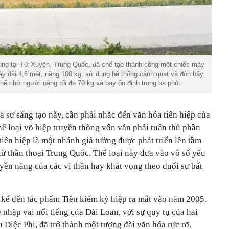
ung tại Tứ Xuyên, Trung Quốc, đã chế tạo thành công một chiếc máy
y dài 4,6 mét, nặng 100 kg, sử dụng hệ thống cánh quạt và đòn bẩy
thể chở người nặng tối đa 70 kg và bay ổn định trong ba phút.
 sự sáng tạo này, cần phải nhắc đến văn hóa tiên hiệp của
thể loại võ hiệp truyền thống vốn vẫn phải tuân thủ phần
 tiên hiệp là một nhánh giả tưởng được phát triển lên tầm
từ thần thoại Trung Quốc. Thể loại này đưa vào vô số yếu
yền năng của các vị thần hay khát vọng theo đuổi sự bất
i kể đến tác phẩm Tiên kiếm kỳ hiệp ra mắt vào năm 2005.
nhập vai nổi tiếng của Đài Loan, với sự quy tụ của hai
Diệc Phi, đã trở thành một tượng đài văn hóa rực rỡ.