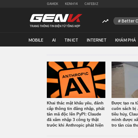
GAMEK
KENH14
CAFEBIZ
Better 
MOBILE
AI
TIN ICT
INTERNET
KHÁM PHÁ
Khai thác mật khẩu yếu, đánh
Được tạo ra t
cắp thông tin đăng nhập, phát
cuốn sách bị 
tán mã độc lên PyPI: Claude
tiêu hủy, Cla
đã xâm nhập 3 công ty thật
mình được xâ
trước khi Anthropic phát hiện
tro tàn của th