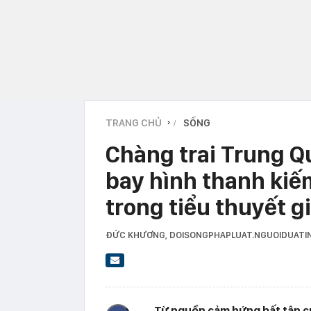
TRANG CHỦ
SỐNG
›
Chàng trai Trung Q
bay hình thanh kiế
trong tiểu thuyết g
ĐỨC KHƯƠNG
, DOISONGPHAPLUAT.NGUOIDUATI
Từ nguồn cảm hứng bất tận của