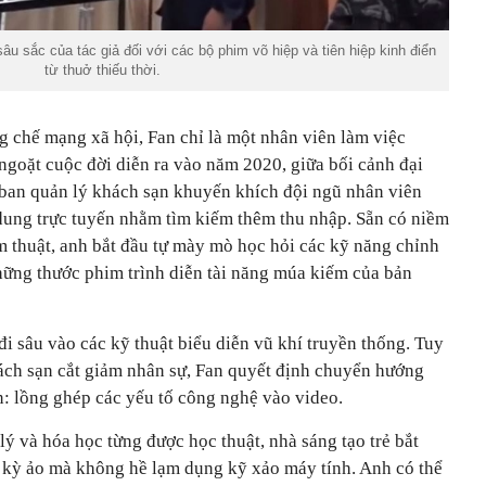
 sắc của tác giả đối với các bộ phim võ hiệp và tiên hiệp kinh điển
từ thuở thiếu thời.
g chế mạng xã hội, Fan chỉ là một nhân viên làm việc
ngoặt cuộc đời diễn ra vào năm 2020, giữa bối cảnh đại
ban quản lý khách sạn khuyến khích đội ngũ nhân viên
 dung trực tuyến nhằm tìm kiếm thêm thu nhập. Sẵn có niềm
 thuật, anh bắt đầu tự mày mò học hỏi các kỹ năng chỉnh
những thước phim trình diễn tài năng múa kiếm của bản
i sâu vào các kỹ thuật biểu diễn vũ khí truyền thống. Tuy
ách sạn cắt giảm nhân sự, Fan quyết định chuyển hướng
n: lồng ghép các yếu tố công nghệ vào video.
lý và hóa học từng được học thuật, nhà sáng tạo trẻ bắt
h kỳ ảo mà không hề lạm dụng kỹ xảo máy tính. Anh có thể