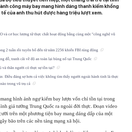
thành công máy bay mang hình dáng thanh kiếm khổng
c tế của anh thu hút được hàng triệu lượt xem.
FO và cơ học lượng tử thực chất hoạt động bằng cùng một “công nghệ vũ
ong 2 tuần rồi tuyên bố đến từ năm 2256 khiến FBI rúng động
ng đỗ, tranh cãi về độ an toàn lại bùng nổ tại Trung Quốc
ú và thân người có thực sự tồn tại?
n: Điều đáng sợ hơn cả việc không tìm thấy người ngoài hành tinh là thực
 nào trong vũ trụ cả
 mang hình ảnh ngự kiếm bay lượn vốn chỉ tồn tại trong
hình giả tưởng Trung Quốc ra ngoài đời thực. Đoạn video
 cưỡi trên một phương tiện bay mang dáng dấp của một
gây bão trên các nền tảng mạng xã hội.