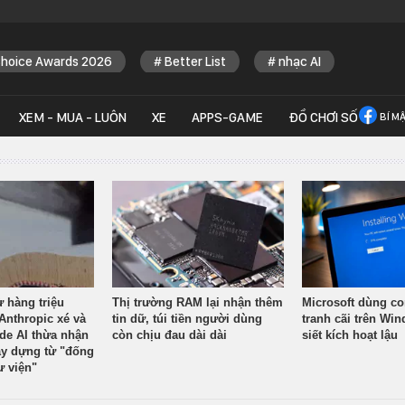
Choice Awards 2026
Better List
nhạc AI
XEM - MUA - LUÔN
XE
APPS-GAME
ĐỒ CHƠI SỐ
BÍ M
ừ hàng triệu
Thị trường RAM lại nhận thêm
Microsoft dùng co
Anthropic xé và
tin dữ, túi tiền người dùng
tranh cãi trên Wi
ude AI thừa nhận
còn chịu đau dài dài
siết kích hoạt lậu
y dựng từ "đống
ư viện"