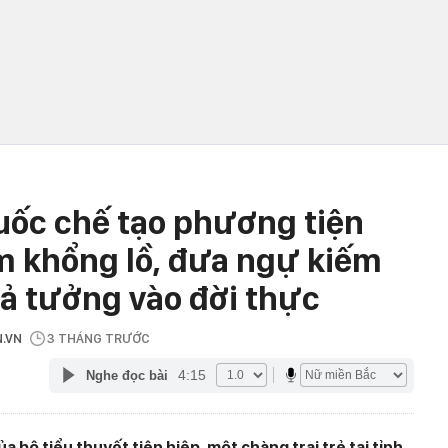
uốc chế tạo phương tiện
m khổng lồ, đưa ngự kiếm
iả tưởng vào đời thực
N.VN
3 THÁNG TRƯỚC
4:15
Nghe đọc bài
 bộ tiểu thuyết tiên hiệp, một chàng trai trẻ tại tỉnh