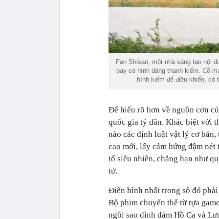
Fan Shisan, một nhà sáng tạo nội d
bay có hình dáng thanh kiếm. Cỗ má
hình kiếm để điều khiển, có 
Để hiểu rõ hơn về nguồn cơn của
quốc gia tỷ dân. Khác biệt với 
nào các định luật vật lý cơ bản,
cao mới, lấy cảm hứng đậm nét 
tố siêu nhiên, chẳng hạn như qu
tử.
Điển hình nhất trong số đó phả
Bộ phim chuyển thể từ tựa game 
ngôi sao đình đám Hồ Ca và Lưu 