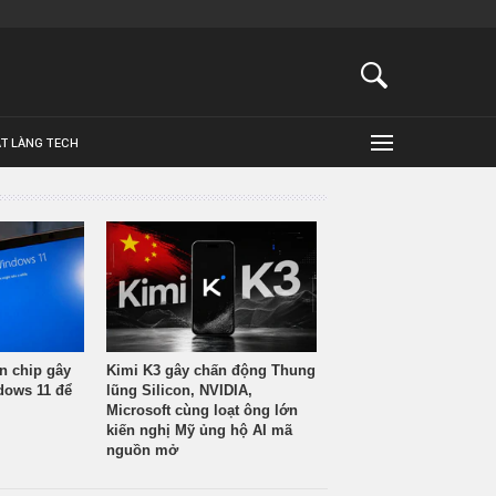
ẬT LÀNG TECH
n chip gây
Kimi K3 gây chấn động Thung
ndows 11 để
lũng Silicon, NVIDIA,
Microsoft cùng loạt ông lớn
kiến nghị Mỹ ủng hộ AI mã
nguồn mở