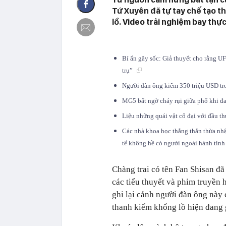
Tứ Xuyên đã tự tay chế tạo 
lồ. Video trải nghiệm bay thự
Bí ẩn gây sốc: Giả thuyết cho rằng U
trụ”
Người đàn ông kiếm 350 triệu USD tr
MG5 bất ngờ cháy rụi giữa phố khi đa
Liệu những quái vật cổ đại với đầu th
Các nhà khoa học thẳng thắn thừa nhậ
tế không hề có người ngoài hành tinh
Chàng trai có tên Fan Shisan đã
các tiểu thuyết và phim truyền 
ghi lại cảnh người đàn ông này
thanh kiếm khổng lồ hiện đang 