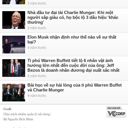
3 năm trước
Nhà đầu tư đại tài Charlie Munger: Khi một
người sắp giàu có, họ bộc lộ 3 dấu hiệu ‘khác
thường’
3 năm trước
Elon Musk nhận định như thế nào về sự thất
bại?
4 năm trước
Tỉ phú Warren Buffett tiết lộ 6 nhân vật ảnh
hưởng lớn nhất đến cuộc đời của ông: Jeff
Bezos là doanh nhân đương đại xuất sắc nhất
8 năm trước
Bài học về sự hài lòng của tỉ phú Warren Buffet
và Charlie Munger
9 năm trước
GenK
Chịu trách nhiệm quản lý nội dung:
Bà Nguyễn Bích Minh