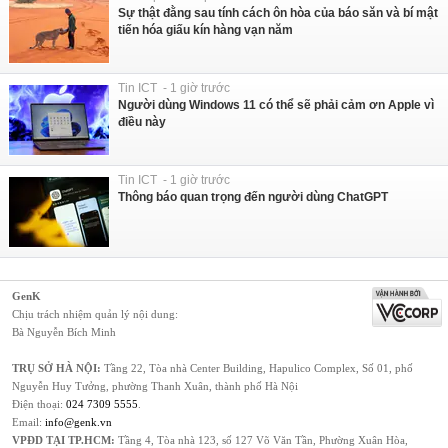
Sự thật đằng sau tính cách ôn hòa của báo săn và bí mật
tiến hóa giấu kín hàng vạn năm
Tin ICT - 1 giờ trước
Người dùng Windows 11 có thể sẽ phải cảm ơn Apple vì
điều này
Tin ICT - 1 giờ trước
Thông báo quan trọng đến người dùng ChatGPT
GenK
Chịu trách nhiệm quản lý nội dung:
Bà Nguyễn Bích Minh
TRỤ SỞ HÀ NỘI:
Tầng 22, Tòa nhà Center Building, Hapulico Complex, Số 01, phố
Nguyễn Huy Tưởng, phường Thanh Xuân, thành phố Hà Nội
Điện thoại:
024 7309 5555
.
Email:
info@genk.vn
VPĐD TẠI TP.HCM:
Tầng 4, Tòa nhà 123, số 127 Võ Văn Tần, Phường Xuân Hòa,