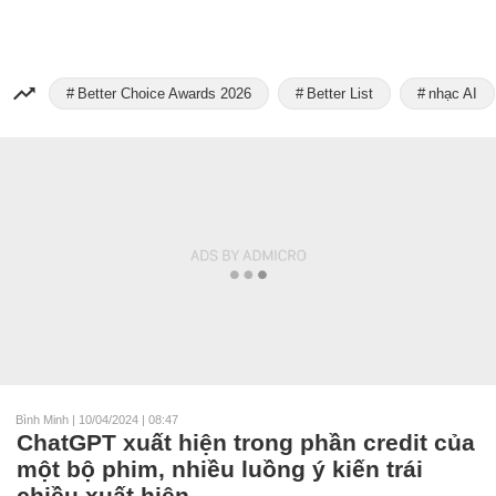
Better Choice Awards 2026
Better List
nhạc AI
Bình Minh
|
10/04/2024 | 08:47
ChatGPT xuất hiện trong phần credit của
một bộ phim, nhiều luồng ý kiến trái
chiều xuất hiện