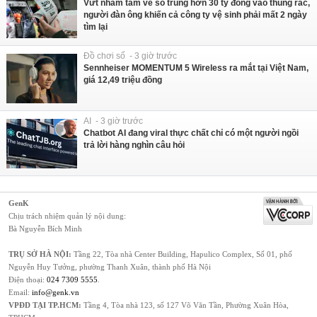
Vứt nhầm tấm vé số trúng hơn 30 tỷ đồng vào thùng rác,
người đàn ông khiến cả công ty vệ sinh phải mất 2 ngày
tìm lại
Đồ chơi số - 3 giờ trước
Sennheiser MOMENTUM 5 Wireless ra mắt tại Việt Nam,
giá 12,49 triệu đồng
AI - 3 giờ trước
Chatbot AI đang viral thực chất chỉ có một người ngồi
trả lời hàng nghìn câu hỏi
GenK
Chịu trách nhiệm quản lý nội dung:
Bà Nguyễn Bích Minh
TRỤ SỞ HÀ NỘI:
Tầng 22, Tòa nhà Center Building, Hapulico Complex, Số 01, phố
Nguyễn Huy Tưởng, phường Thanh Xuân, thành phố Hà Nội
Điện thoại:
024 7309 5555
.
Email:
info@genk.vn
VPĐD TẠI TP.HCM:
Tầng 4, Tòa nhà 123, số 127 Võ Văn Tần, Phường Xuân Hòa,