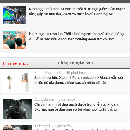
Kinh ngạc mô hình AI mới ra mắt ở Trung Quốc: Sức mạnh
tăng gấp 10.000 lần, vượt xa dự báo của con người!
Hiểm họa từ trào lưu "hồi sinh" người thân đã khuất bằng
AI: Sẽ ra sao nếu AI gọi bạn "xuống đoàn tụ" với họ?
Cùng chuyên mục
Tin mới nhất
Xem - Mua - Luôn - 48 phút trước
Sale chưa hết: Xiaomi, Panasonic, Lock&Lock vẫn còn
nhiều đồ gia dụng, chăm sóc cá nhân giá tốt
Apps/Games - 1 giờ trước
Chỉ vì nhầm một dấu gạch dưới trong tên tài khoản
Skyrim, người đàn ông vô tội phải ngồi tù 18 tháng
Khám phá - 2 giờ trước