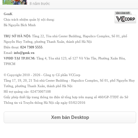
8 năm trước
GenK
Chịu trách nhiệm quản lý nội dung:
Bà Nguyễn Bích Minh
TRỤ SỞ HÀ NỘI:
Tầng 22, Tòa nhà Center Building, Hapulico Complex, Số 01, phố
Nguyễn Huy Tưởng, phường Thanh Xuân, thành phố Hà Nội
Điện thoại:
024 7309 5555
.
Email:
info@genk.vn
VPĐD TẠI TP.HCM:
Tầng 4, Tòa nhà 123, số 127 Võ Văn Tần, Phường Xuân Hòa,
TPHCM
© Copyright 2010 - 2026 - Công ty Cổ phần VCCorp
Tầng 17, 19, 20, 21 Toà nhà Center Building - Hapulico Complex, Số 01, phố Nguyễn Huy
Tưởng, phường Thanh Xuân, thành phố Hà Nội
Hỗ trợ quảng cáo:
02473007108
Giấy phép thiết lập trang thông tin điện tử tổng hợp trên mạng số 460/GP-TTĐT do Sở
Thông tin và Truyền thông Hà Nội cấp ngày 03/02/2016
Xem bản Desktop