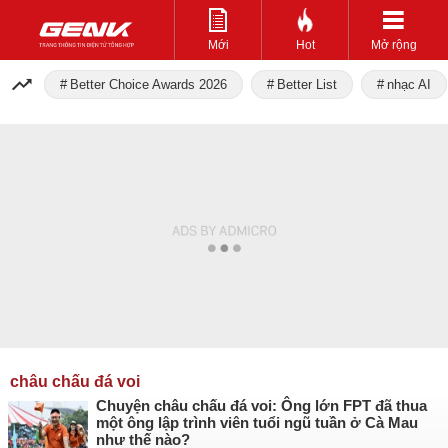
Mới
Hot
Mở rộng
Better Choice Awards 2026
Better List
nhạc AI
châu chấu đá voi
Chuyện châu chấu đá voi: Ông lớn FPT đã thua
một ông lập trình viên tuổi ngũ tuần ở Cà Mau
như thế nào?