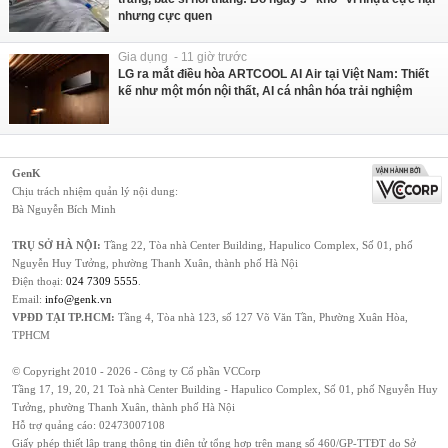
nhưng cực quen
Gia dụng - 11 giờ trước
LG ra mắt điều hòa ARTCOOL AI Air tại Việt Nam: Thiết
kế như một món nội thất, AI cá nhân hóa trải nghiệm
GenK
Chịu trách nhiệm quản lý nội dung:
Bà Nguyễn Bích Minh
TRỤ SỞ HÀ NỘI:
Tầng 22, Tòa nhà Center Building, Hapulico Complex, Số 01, phố
Nguyễn Huy Tưởng, phường Thanh Xuân, thành phố Hà Nội
Điện thoại:
024 7309 5555
.
Email:
info@genk.vn
VPĐD TẠI TP.HCM:
Tầng 4, Tòa nhà 123, số 127 Võ Văn Tần, Phường Xuân Hòa,
TPHCM
© Copyright 2010 - 2026 - Công ty Cổ phần VCCorp
Tầng 17, 19, 20, 21 Toà nhà Center Building - Hapulico Complex, Số 01, phố Nguyễn Huy
Tưởng, phường Thanh Xuân, thành phố Hà Nội
Hỗ trợ quảng cáo:
02473007108
Giấy phép thiết lập trang thông tin điện tử tổng hợp trên mạng số 460/GP-TTĐT do Sở