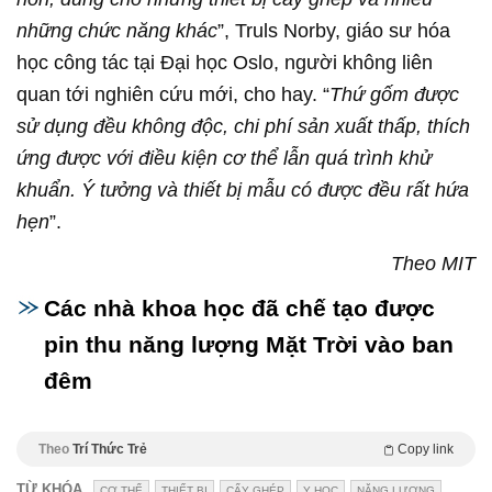
những chức năng khác
”, Truls Norby, giáo sư hóa
học công tác tại Đại học Oslo, người không liên
quan tới nghiên cứu mới, cho hay. “
Thứ gốm được
sử dụng đều không độc, chi phí sản xuất thấp, thích
ứng được với điều kiện cơ thể lẫn quá trình khử
khuẩn. Ý tưởng và thiết bị mẫu có được đều rất hứa
hẹn
”.
Theo MIT
Các nhà khoa học đã chế tạo được
pin thu năng lượng Mặt Trời vào ban
đêm
Theo
Trí Thức Trẻ
Copy link
TỪ KHÓA
CƠ THỂ
THIẾT BỊ
CẤY GHÉP
Y HỌC
NĂNG LƯỢNG