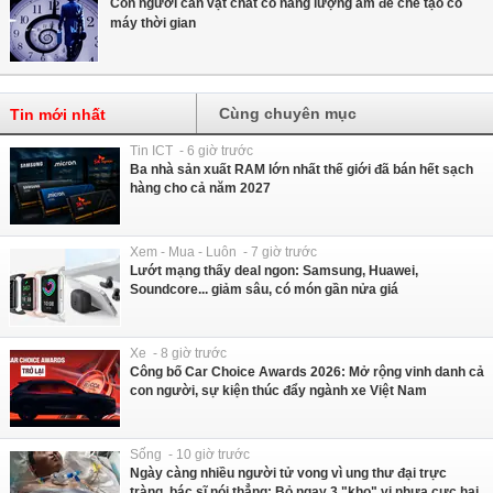
Con người cần vật chất có năng lượng âm để chế tạo cỗ
máy thời gian
Cùng chuyên mục
Tin mới nhất
Tin ICT - 6 giờ trước
Ba nhà sản xuất RAM lớn nhất thế giới đã bán hết sạch
hàng cho cả năm 2027
Xem - Mua - Luôn - 7 giờ trước
Lướt mạng thấy deal ngon: Samsung, Huawei,
Soundcore... giảm sâu, có món gần nửa giá
Xe - 8 giờ trước
Công bố Car Choice Awards 2026: Mở rộng vinh danh cả
con người, sự kiện thúc đẩy ngành xe Việt Nam
Sống - 10 giờ trước
Ngày càng nhiều người tử vong vì ung thư đại trực
tràng, bác sĩ nói thẳng: Bỏ ngay 3 "kho" vi nhựa cực hại