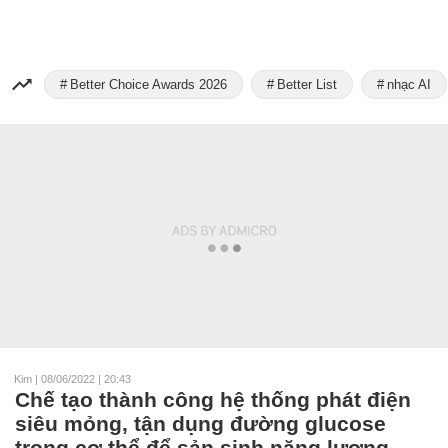
Better Choice Awards 2026
Better List
nhạc AI
Kim
|
08/06/2022 | 20:43
Chế tạo thành công hệ thống phát điện
siêu mỏng, tận dụng đường glucose
trong cơ thể để sản sinh năng lượng