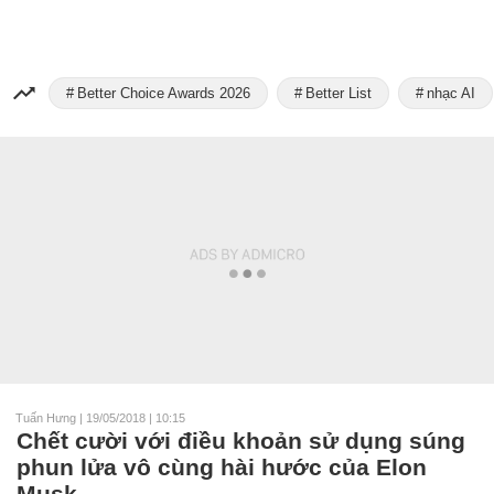
Better Choice Awards 2026
Better List
nhạc AI
Tuấn Hưng
|
19/05/2018 | 10:15
Chết cười với điều khoản sử dụng súng
phun lửa vô cùng hài hước của Elon
Musk