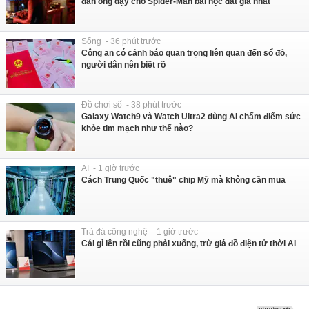
đàn ông dạy cho Spider-Man bài học đắt giá nhất
Sống - 36 phút trước
Công an có cảnh báo quan trọng liên quan đến sổ đỏ,
người dân nên biết rõ
Đồ chơi số - 38 phút trước
Galaxy Watch9 và Watch Ultra2 dùng AI chấm điểm sức
khỏe tim mạch như thế nào?
AI - 1 giờ trước
Cách Trung Quốc "thuê" chip Mỹ mà không cần mua
Trà đá công nghệ - 1 giờ trước
Cái gì lên rồi cũng phải xuống, trừ giá đồ điện tử thời AI