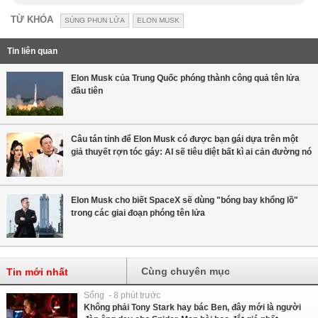
TỪ KHÓA
SÚNG PHUN LỬA
ELON MUSK
Tin liên quan
Elon Musk của Trung Quốc phóng thành công quả tên lửa
đầu tiên
Câu tán tỉnh để Elon Musk có được bạn gái dựa trên một
giả thuyết rợn tóc gáy: AI sẽ tiêu diệt bất kì ai cản đường nó
Elon Musk cho biết SpaceX sẽ dùng "bóng bay khổng lồ"
trong các giai đoạn phóng tên lửa
Cùng chuyên mục
Tin mới nhất
Sống - 8 phút trước
Không phải Tony Stark hay bác Ben, đây mới là người