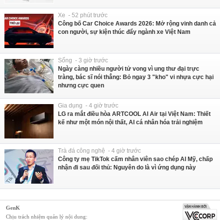
Xe - 52 phút trước
Công bố Car Choice Awards 2026: Mở rộng vinh danh cả
con người, sự kiện thúc đẩy ngành xe Việt Nam
Sống - 3 giờ trước
Ngày càng nhiều người tử vong vì ung thư đại trực
tràng, bác sĩ nói thẳng: Bỏ ngay 3 "kho" vi nhựa cực hại
nhưng cực quen
Gia dụng - 4 giờ trước
LG ra mắt điều hòa ARTCOOL AI Air tại Việt Nam: Thiết
kế như một món nội thất, AI cá nhân hóa trải nghiệm
Trà đá công nghệ - 4 giờ trước
Công ty mẹ TikTok cấm nhân viên sao chép AI Mỹ, chấp
nhận đi sau đối thủ: Nguyên do là vì ứng dụng này
GenK
Chịu trách nhiệm quản lý nội dung: