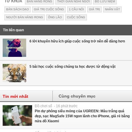
TỪ KHÓA
BÁN HÀNG RONG
THỜI GIAN NGHỈ NGƠI
ĐỒ LƯU NIỆM
BÁN SÁCH DẠO
GIÁ TRỊ CUỘC SỐNG
1 CÂU NỎI
GIÁ TRỊ
NHÂN VẬT
NGƯỜI BÁN HÀNG RONG
ÔNG LÃO
CUỘC SỐNG
Tin liên quan
6 lời khuyên hữu ích giúp cuộc sống trở nên dễ dàng hơn
5 bài học cuộc sống chúng ta học được từ động vật
Cùng chuyên mục
Tin mới nhất
Đồ chơi số - 16 phút trước
Pin dự phòng siêu mỏng của UGREEN: Màu trắng quá
đẹp, sạc MagSafe 15W ngon lành cho iPhone, giá rẻ bằng
nửa đồ Xiaomi