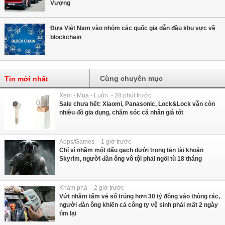
Vượng
Đưa Việt Nam vào nhóm các quốc gia dẫn đầu khu vực về
blockchain
Cùng chuyên mục
Tin mới nhất
Xem - Mua - Luôn - 28 phút trước
Sale chưa hết: Xiaomi, Panasonic, Lock&Lock vẫn còn
nhiều đồ gia dụng, chăm sóc cá nhân giá tốt
Apps/Games - 1 giờ trước
Chỉ vì nhầm một dấu gạch dưới trong tên tài khoản
Skyrim, người đàn ông vô tội phải ngồi tù 18 tháng
Khám phá - 2 giờ trước
Vứt nhầm tấm vé số trúng hơn 30 tỷ đồng vào thùng rác,
người đàn ông khiến cả công ty vệ sinh phải mất 2 ngày
tìm lại