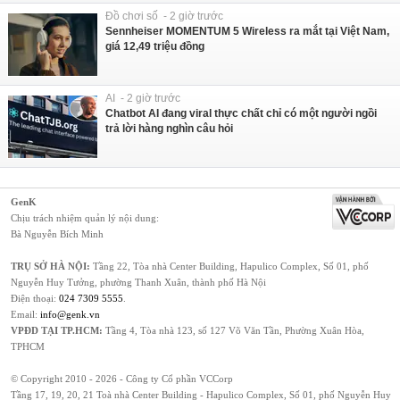
Đồ chơi số - 2 giờ trước
Sennheiser MOMENTUM 5 Wireless ra mắt tại Việt Nam,
giá 12,49 triệu đồng
AI - 2 giờ trước
Chatbot AI đang viral thực chất chỉ có một người ngồi
trả lời hàng nghìn câu hỏi
GenK
Chịu trách nhiệm quản lý nội dung:
Bà Nguyễn Bích Minh
TRỤ SỞ HÀ NỘI:
Tầng 22, Tòa nhà Center Building, Hapulico Complex, Số 01, phố
Nguyễn Huy Tưởng, phường Thanh Xuân, thành phố Hà Nội
Điện thoại:
024 7309 5555
.
Email:
info@genk.vn
VPĐD TẠI TP.HCM:
Tầng 4, Tòa nhà 123, số 127 Võ Văn Tần, Phường Xuân Hòa,
TPHCM
© Copyright 2010 - 2026 - Công ty Cổ phần VCCorp
Tầng 17, 19, 20, 21 Toà nhà Center Building - Hapulico Complex, Số 01, phố Nguyễn Huy