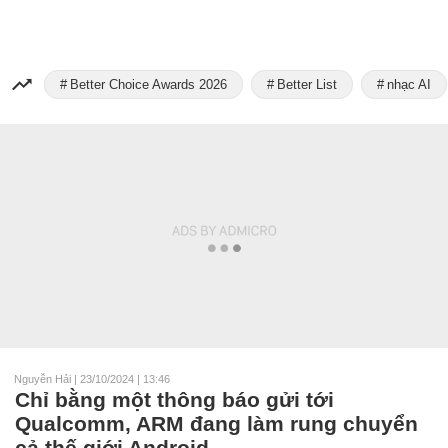
Better Choice Awards 2026
Better List
nhạc AI
Nguyễn Hải
|
23/10/2024 | 13:46
Chỉ bằng một thông báo gửi tới
Qualcomm, ARM đang làm rung chuyển
cả thế giới Android