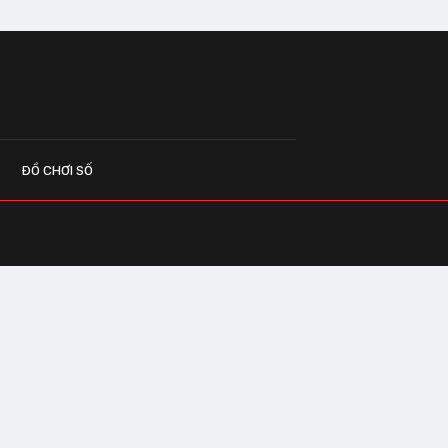
ĐỒ CHƠI SỐ
G CÁO
o.vn