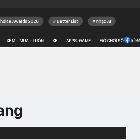
Choice Awards 2026
Better List
nhạc AI
XEM - MUA - LUÔN
XE
APPS-GAME
ĐỒ CHƠI SỐ
BÍ M
hang