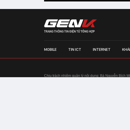
MOBILE
TIN ICT
INTERNET
KHÁ
Chịu trách nhiệm quản lý nội dung: Bà Nguyễn Bích M
TRỤ SỞ HÀ NỘI:
Tầng 22, Tòa nhà Center Building, 
Huy Tưởng, phường Thanh Xuân, thành phố Hà Nội
Điện thoại: 024 7309 5555.
Email:
info@genk.vn
VPĐD TẠI TP.HCM:
Tầng 4, Tòa nhà 123, số 127 Võ
© Copyright 2010 - 2026 - Công ty Cổ phần VCCorp
Tầng 17, 19, 20, 21 Toà nhà Center Building - Hapul
Tưởng, phường Thanh Xuân, thành phố Hà Nội
Giấy phép thiết lập trang thông tin điện tử tổng hợp