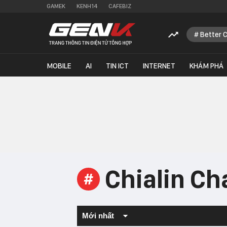
GAMEK
KENH14
CAFEBIZ
Better 
MOBILE
AI
TIN ICT
INTERNET
KHÁM PHÁ
Chialin C
#
Mới nhất