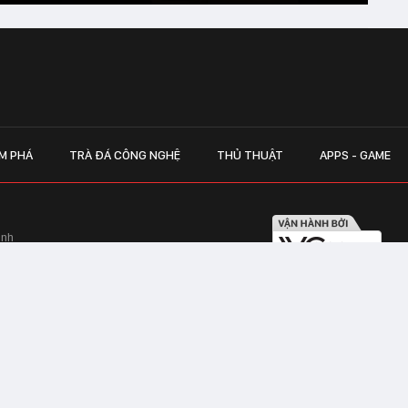
M PHÁ
TRÀ ĐÁ CÔNG NGHỆ
THỦ THUẬT
APPS - GAME
inh
Hapulico Complex, Số 01, phố Nguyễn
LIÊN HỆ QUẢN
 Văn Tần, Phường Xuân Hòa, TPHCM
Hotline hỗ trợ quảng cáo:
ico Complex, Số 01, phố Nguyễn Huy
Email:
giaitrixahoi@admicr
Hỗ trợ & CSKH: Admicro
 trên mạng số 460/GP-TTĐT do Sở Thông