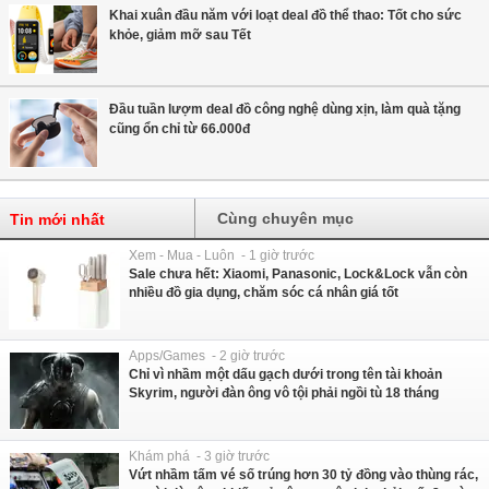
Khai xuân đầu năm với loạt deal đồ thể thao: Tốt cho sức
khỏe, giảm mỡ sau Tết
Đầu tuần lượm deal đồ công nghệ dùng xịn, làm quà tặng
cũng ổn chỉ từ 66.000đ
Cùng chuyên mục
Tin mới nhất
Xem - Mua - Luôn - 1 giờ trước
Sale chưa hết: Xiaomi, Panasonic, Lock&Lock vẫn còn
nhiều đồ gia dụng, chăm sóc cá nhân giá tốt
Apps/Games - 2 giờ trước
Chỉ vì nhầm một dấu gạch dưới trong tên tài khoản
Skyrim, người đàn ông vô tội phải ngồi tù 18 tháng
Khám phá - 3 giờ trước
Vứt nhầm tấm vé số trúng hơn 30 tỷ đồng vào thùng rác,