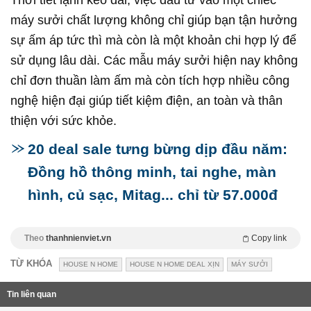
Thời tiết lạnh kéo dài, việc đầu tư vào một chiếc
máy sưởi chất lượng không chỉ giúp bạn tận hưởng
sự ấm áp tức thì mà còn là một khoản chi hợp lý để
sử dụng lâu dài. Các mẫu máy sưởi hiện nay không
chỉ đơn thuần làm ấm mà còn tích hợp nhiều công
nghệ hiện đại giúp tiết kiệm điện, an toàn và thân
thiện với sức khỏe.
20 deal sale tưng bừng dịp đầu năm:
Đồng hồ thông minh, tai nghe, màn
hình, củ sạc, Mitag... chỉ từ 57.000đ
Theo
thanhnienviet.vn
Copy link
TỪ KHÓA
HOUSE N HOME
HOUSE N HOME DEAL XỊN
MÁY SƯỞI
Tin liên quan