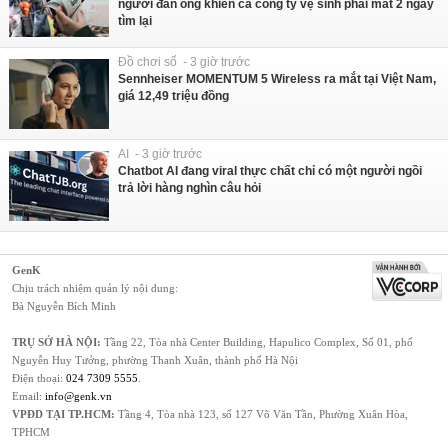
người đàn ông khiến cả công ty vệ sinh phải mất 2 ngày
tìm lại
Đồ chơi số - 3 giờ trước
Sennheiser MOMENTUM 5 Wireless ra mắt tại Việt Nam,
giá 12,49 triệu đồng
AI - 3 giờ trước
Chatbot AI đang viral thực chất chỉ có một người ngồi
trả lời hàng nghìn câu hỏi
GenK
Chịu trách nhiệm quản lý nội dung:
Bà Nguyễn Bích Minh
TRỤ SỞ HÀ NỘI:
Tầng 22, Tòa nhà Center Building, Hapulico Complex, Số 01, phố
Nguyễn Huy Tưởng, phường Thanh Xuân, thành phố Hà Nội
Điện thoại:
024 7309 5555
.
Email:
info@genk.vn
VPĐD TẠI TP.HCM:
Tầng 4, Tòa nhà 123, số 127 Võ Văn Tần, Phường Xuân Hòa,
TPHCM