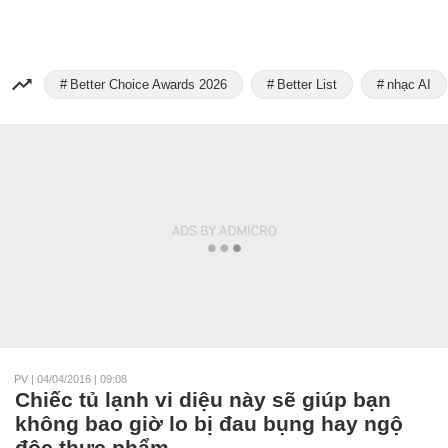
Better Choice Awards 2026
Better List
nhạc AI
PV
|
04/04/2016 | 09:08
Chiếc tủ lạnh vi diệu này sẽ giúp bạn
không bao giờ lo bị đau bụng hay ngộ
độc thực phẩm