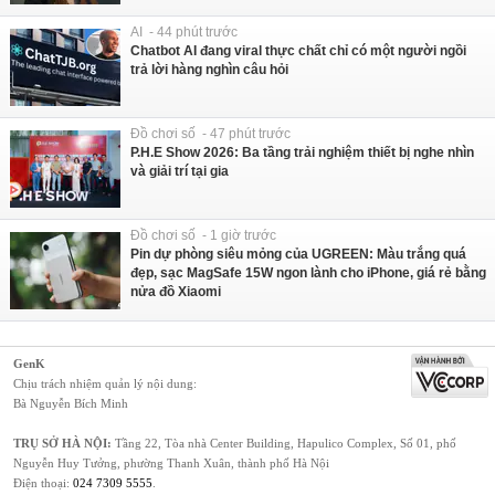
AI - 44 phút trước
Chatbot AI đang viral thực chất chỉ có một người ngồi
trả lời hàng nghìn câu hỏi
Đồ chơi số - 47 phút trước
P.H.E Show 2026: Ba tầng trải nghiệm thiết bị nghe nhìn
và giải trí tại gia
Đồ chơi số - 1 giờ trước
Pin dự phòng siêu mỏng của UGREEN: Màu trắng quá
đẹp, sạc MagSafe 15W ngon lành cho iPhone, giá rẻ bằng
nửa đồ Xiaomi
GenK
Chịu trách nhiệm quản lý nội dung:
Bà Nguyễn Bích Minh
TRỤ SỞ HÀ NỘI:
Tầng 22, Tòa nhà Center Building, Hapulico Complex, Số 01, phố
Nguyễn Huy Tưởng, phường Thanh Xuân, thành phố Hà Nội
Điện thoại:
024 7309 5555
.