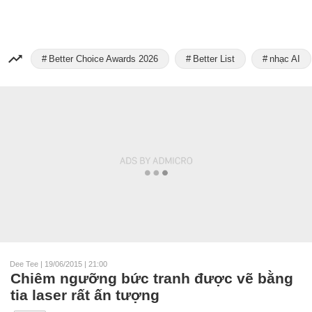
Better Choice Awards 2026
Better List
nhạc AI
Dee Tee
|
19/06/2015 | 21:00
Chiêm ngưỡng bức tranh được vẽ bằng
tia laser rất ấn tượng