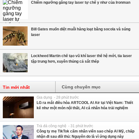
Chiêm ngưỡng găng tay laser tự chế y như của Ironman
Bill Gates muốn diệt muỗi hàng loạt bằng socola và súng
laser
Lockheed Martin chế tạo vũ khí laser thế hệ mới, tia laser
tập trung hơn, xuyên thủng cả sắt thép
Cùng chuyên mục
Tin mới nhất
Gia dụng - 28 phút trước
LG ra mắt điều hòa ARTCOOL AI Air tại Việt Nam: Thiết
kế như một món nội thất, AI cá nhân hóa trải nghiệm
Trà đá công nghệ - 31 phút trước
Công ty mẹ TikTok cấm nhân viên sao chép AI Mỹ, chấp
nhận đi sau đối thủ: Nguyên do là vì ứng dụng này