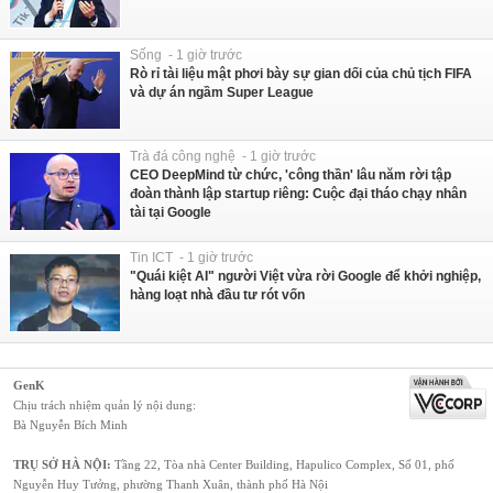
Sống - 1 giờ trước
Rò rỉ tài liệu mật phơi bày sự gian dối của chủ tịch FIFA
và dự án ngầm Super League
Trà đá công nghệ - 1 giờ trước
CEO DeepMind từ chức, 'công thần' lâu năm rời tập
đoàn thành lập startup riêng: Cuộc đại tháo chạy nhân
tài tại Google
Tin ICT - 1 giờ trước
"Quái kiệt AI" người Việt vừa rời Google để khởi nghiệp,
hàng loạt nhà đầu tư rót vốn
GenK
Chịu trách nhiệm quản lý nội dung:
Bà Nguyễn Bích Minh
TRỤ SỞ HÀ NỘI:
Tầng 22, Tòa nhà Center Building, Hapulico Complex, Số 01, phố
Nguyễn Huy Tưởng, phường Thanh Xuân, thành phố Hà Nội