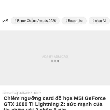
Better Choice Awards 2026
Better List
nhạc AI
Master Dùi
|
26/07/2017 | 07:57
Chiêm ngưỡng card đồ họa MSI GeForce
GTX 1080 Ti Lightning Z: sức mạnh của
tia chớp với 3 chân 8-pin