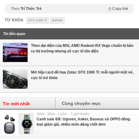
Theo
Trí Thức Trẻ
Copy link
TỪ KHÓA
GTX 1080 TI
NVIDIA
Tin liên quan
Theo đại diện của MSI, AMD Radeon RX Vega chuẩn bị bán
ra thị trường nhưng sẽ cực kì tốn điện
Mở hộp card đồ họa Zotac GTX 1080 Ti: mỗi người một vẻ,
cực kì trẻ khỏe
Cùng chuyên mục
Tin mới nhất
Xem - Mua - Luôn - 1 giờ trước
Canh sale 8/8: Ugreen, Anker, Baseus và OPPO đồng
loạt giảm giá, nhiều món đáng chốt đơn