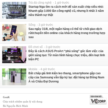
Trà đá công nghệ - 1 giờ trước
Startup Nga tìm ra cách mới để sản xuất chip siêu nhỏ:
Nhanh gấp 3.000 lần công nghệ cũ, nhưng ít nhất 3 năm
nữa thành sự thật
Sống - 3 giờ trước
Sau ngày 31/8, một ngân hàng có thể từ chối giao dịch
rút/chuyển tiền online của khách hàng trong trường hợp
sau
Đồ chơi số - 3 giờ trước
Đây là cách ASUS ProArt “phủ sóng” góc làm việc của
giới sáng tạo: Từ màn hình hàng chục triệu, đến loạt linh
kiện PC
Mobile - 4 giờ trước
Bất chấp giá linh kiện leo thang, smartphone gập cao
cấp của Samsung vẫn lập kỷ lục đặt hàng tại Đông Nam
Á và Châu Đại Dương
GenK
Chịu trách nhiệm quản lý nội dung:
Bà Nguyễn Bích Minh